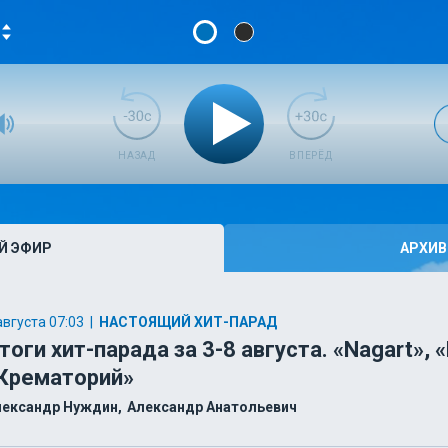
НАЗАД
ВПЕРЁД
Й ЭФИР
АРХИВ
августа 07:03
|
НАСТОЯЩИЙ ХИТ-ПАРАД
тоги хит-парада за 3-8 августа. «Nagart», 
Крематорий»
лександр Нуждин
Александр Анатольевич