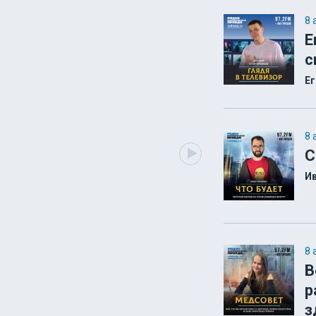
8 
Е
с
Ег
8 
С
Ив
8 
В
р
з