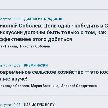
августа 11:03
|
ДИАЛОГИ НА РАДИО КП
иколай Соболев: Цель одна - победить в С
искуссии должны быть только о том, как
ффективнее этого добиться
ан Панкин
Николай Соболев
августа 12:03
|
ВРЕМЯ НАУКИ
овременное сельское хозяйство — это ко
аже круче!
ександр Сергеев
Мария Баченина
Алексей Солдатенко
августа 13:03
|
НА ЧИСТУЮ ВОДУ