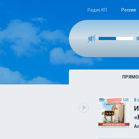
Радио КП
Россия
ПРЯМО
8 
И
«
А