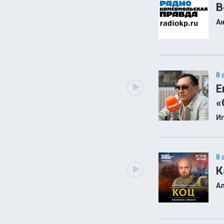
В
А
8 
Е
«
И
8 
К
А