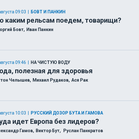
августа 09:03
|
БОВТ И ПАНКИН
о каким рельсам поедем, товарищи?
оргий Бовт
Иван Панкин
августа 09:46
|
НА ЧИСТУЮ ВОДУ
ода, полезная для здоровья
нтон Челышев
Михаил Рудаков
Ася Рак
августа 10:03
|
РУССКИЙ ДОЗОР БУТА И ГАМОВА
уда идет Европа без лидеров?
лександр Гамов
Виктор Бут
Руслан Панкратов