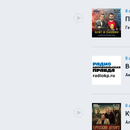
8 
П
Ге
8 
В
А
8 
К
А