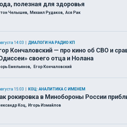
ода, полезная для здоровья
нтон Челышев
Михаил Рудаков
Ася Рак
августа 14:03
|
ДИАЛОГИ НА РАДИО КП
гор Кончаловский — про кино об СВО и сра
Одиссеи» своего отца и Нолана
горь Емельянов
Егор Кончаловский
августа 15:03
|
КОЦ: АНАЛИТИКА С ИМЕНЕМ
ак рокировка в Минобороны России прибл
лександр Коц
Игорь Измайлов