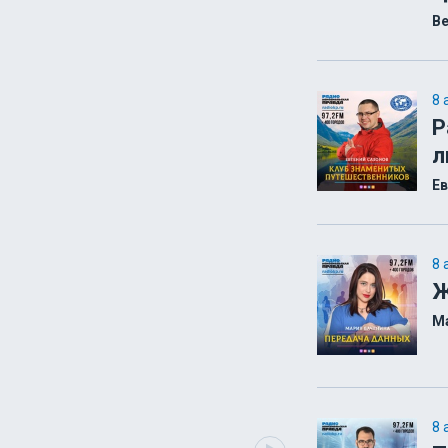
Ве
8 
Р
л
Ев
8 
Ж
М
8 