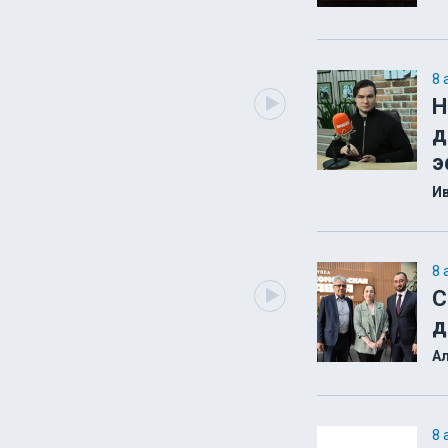
8 
Н
д
э
Ив
8 
С
д
Ал
8 