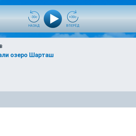
НАЗАД
ВПЕРЁД
В
щали озеро Шарташ