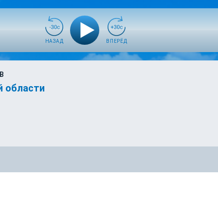
НАЗАД
ВПЕРЁД
В
й области