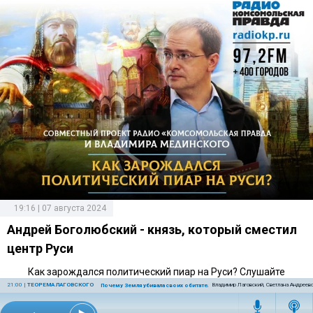
19:16 | 07 августа 2024
Андрей Боголюбский - князь, который сместил
центр Руси
Как зарождался политический пиар на Руси? Слушайте
совместный проект Владимира Мединского и Радио
21:00
|
ТЕОРЕМА ЛАГОВСКОГО
Владимир Лаговский, Светлана Андреев
Почему Земля убивала своих обитателей
«Комсомольская правда»