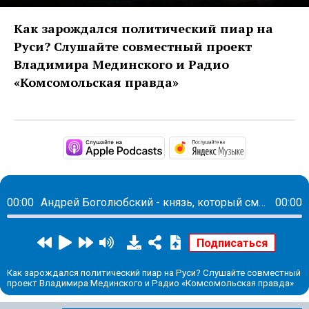
Как зарождался политический пиар на
Руси? Слушайте совместный проект
Владимира Мединского и Радио
«Комсомольская правда»
https://podcasts.apple.co
https://musi
00:00
Андрей Боголюбский - князь, который сместил центр Руси
00:00
Как зарождался политический пиар на Руси? Слушайте совместный
проект Владимира Мединского и Радио «Комсомольская правда»