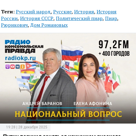
Теги:
Русский народ
,
Русские
,
История
,
История
России
,
История СССР
,
Политический пиар
,
Пиар
,
Рюрикович
,
Дом Романовых
19:28 | 28 декабря 2025