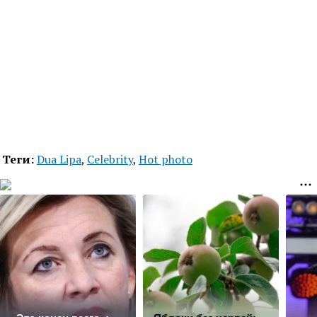
Теги:
Dua Lipa
,
Celebrity
,
Hot photo