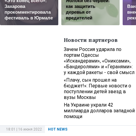
«Это конец всего»:
Яблоки без червей:
Захарова
как защитить
Ван
прокомментировала
деревья от
вне
фестиваль в Юрмале
вредителей
рек
Новости партнеров
Зачем Россия ударила по
портам Одессы
«Искандерами», «Ониксами»,
«Бандеролями» и «Геранями»:
у каждой ракеты - свой смысл
«Плачу, сын прошел на
бюджет!»: Первые новости о
поступлении детей звезд в
вузы Москвы
На Украине украли 42
миллиарда долларов западной
помощи
18:01 | 16 июня 2022
HOT NEWS