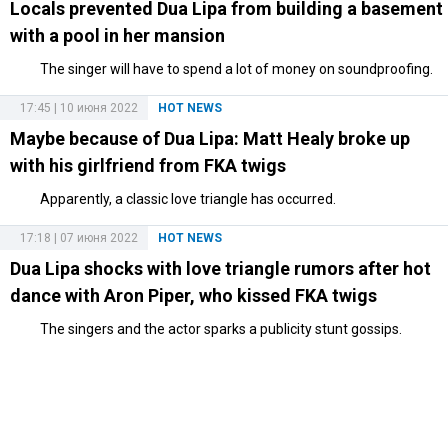
Locals prevented Dua Lipa from building a basement
with a pool in her mansion
The singer will have to spend a lot of money on soundproofing.
17:45 | 10 июня 2022
HOT NEWS
Maybe because of Dua Lipa: Matt Healy broke up
with his girlfriend from FKA twigs
Apparently, a classic love triangle has occurred.
17:18 | 07 июня 2022
HOT NEWS
Dua Lipa shocks with love triangle rumors after hot
dance with Aron Piper, who kissed FKA twigs
The singers and the actor sparks a publicity stunt gossips.