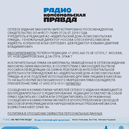
СЕТЕВОЕ ИЗДАНИЕ RADIOKP.RU ЗАРЕГИСТРИРОВАНО РОСКОМНАДЗОРОМ,
СВИДЕТЕЛЬСТВО ЭЛ № ФС77-76389 ОТ 26.07.2019 ГОДА.
УЧРЕДИТЕЛЬ И РЕДАКЦИЯ АО «ИЗДАТЕЛЬСКИЙ ДОМ «КОМСОМОЛЬСКАЯ
ПРАВДА». ГЕНЕРАЛЬНЫЙ ДИРЕКТОР: НОСОВА ОЛЕСЯ ВЯЧЕСЛАВОВНА.
ИЗДАТЕЛЬ: КОРШУНОВ ИЛЬЯ СЕРГЕЕВИЧ. ШEФ РЕДАКТОР: КУЗЬМИН ДМИТРИЙ
ВЛАДИМИРОВИЧ.
RADIOKPWEB@KP.RU
ТЕЛЕФОН РЕДАКЦИИ: +7 (495) 665-75-28 127015, Г. МОСКВА,
УЛ. НОВОДМИТРОВСКАЯ, Д.5А СТР.8 , ЭТАЖ 7
ИСКЛЮЧИТЕЛЬНЫЕ ПРАВА НА МАТЕРИАЛЫ, РАЗМЕЩЁННЫЕ В СЕТЕВОМ ИЗДАНИИ
RADIOKP.RU (WWW.RADIOKP.RU), В СООТВЕТСТВИИ С ЗАКОНОДАТЕЛЬСТВОМ
РОССИЙСКОЙ ФЕДЕРАЦИИ ОБ ОХРАНЕ РЕЗУЛЬТАТОВ ИНТЕЛЛЕКТУАЛЬНОЙ
ДЕЯТЕЛЬНОСТИ ПРИНАДЛЕЖАТ АО «ИЗДАТЕЛЬСКИЙ ДОМ «КОМСОМОЛЬСКАЯ
ПРАВДА» ©, И НЕ ПОДЛЕЖАТ ИСПОЛЬЗОВАНИЮ ДРУГИМИ ЛИЦАМИ В КАКОЙ БЫ
ТО НИ БЫЛО ФОРМЕ БЕЗ ПИСЬМЕННОГО РАЗРЕШЕНИЯ ПРАВООБЛАДАТЕЛЯ.
ПРИОБРЕТЕНИЕ ПРАВ: +7 (495) 970-19-51 (
KP@KP.RU
)
СООБЩЕНИЯ И КОММЕНТАРИИ ЧИТАТЕЛЕЙ СЕТЕВОГО ИЗДАНИЯ РАЗМЕЩАЮТСЯ
БЕЗ ПРЕДВАРИТЕЛЬНОГО РЕДАКТИРОВАНИЯ. РЕДАКЦИЯ ОСТАВЛЯЕТ ЗА СОБОЙ
ПРАВО УДАЛИТЬ ИХ С САЙТА ИЛИ ОТРЕДАКТИРОВАТЬ, ЕСЛИ УКАЗАННЫЕ
СООБЩЕНИЯ И КОММЕНТАРИИ ЯВЛЯЮТСЯ ЗЛОУПОТРЕБЛЕНИЕМ СВОБОДОЙ
МАССОВОЙ ИНФОРМАЦИИ ИЛИ НАРУШЕНИЕМ ИНЫХ ТРЕБОВАНИЙ ЗАКОНА.
ВОЗРАСТНАЯ КАТЕГОРИЯ 18+.
ПОЛИТИКА В ОТНОШЕНИИ ОБРАБОТКИ ПЕРСОНАЛЬНЫХ ДАННЫХ
.
11:03
|
НА ЧИСТУЮ ВОДУ
Антон Челышев, Ася Рак, Михаил Рудаков
Вода, полезная для здоровья