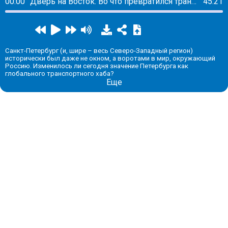
00:00
Дверь на Восток. Во что превратился транспортный хаб Петербурга
45:21
Санкт-Петербург (и, шире – весь Северо-Западный регион)
исторически был даже не окном, а воротами в мир, окружающий
Россию. Изменилось ли сегодня значение Петербурга как
глобального транспортного хаба?
Еще