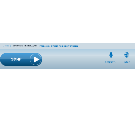
01:03
|
ГЛАВНЫЕ ТЕМЫ ДНЯ
Главное. О чем говорит страна
ЭФИР
ПОДКАСТЫ
ЭФИР
СЕТЕВОЕ ИЗДАНИЕ RADIOKP.RU ЗАРЕГИСТРИРОВАНО РОСКОМНАДЗОРОМ,
СВИДЕТЕЛЬСТВО ЭЛ № ФС77-76389 ОТ 26.07.2019 ГОДА.
УЧРЕДИТЕЛЬ И РЕДАКЦИЯ АО «ИЗДАТЕЛЬСКИЙ ДОМ «КОМСОМОЛЬСКАЯ
ПРАВДА». ГЕНЕРАЛЬНЫЙ ДИРЕКТОР: НОСОВА ОЛЕСЯ ВЯЧЕСЛАВОВНА.
ИЗДАТЕЛЬ: КОРШУНОВ ИЛЬЯ СЕРГЕЕВИЧ. ШEФ РЕДАКТОР: КУЗЬМИН ДМИТРИЙ