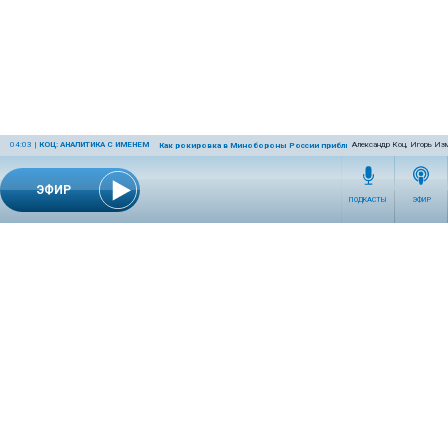
04:03
|
КОЦ: АНАЛИТИКА С ИМЕНЕМ
Александр Коц, Игорь Из
Как рокировка в Минобороны России приблизит победу
ЭФИР
ПОДКАСТЫ
ЭФИР
СЕТЕВОЕ ИЗДАНИЕ RADIOKP.RU ЗАРЕГИСТРИРОВАНО РОСКОМНАДЗОРОМ,
СВИДЕТЕЛЬСТВО ЭЛ № ФС77-76389 ОТ 26.07.2019 ГОДА.
УЧРЕДИТЕЛЬ И РЕДАКЦИЯ АО «ИЗДАТЕЛЬСКИЙ ДОМ «КОМСОМОЛЬСКАЯ
ПРАВДА». ГЕНЕРАЛЬНЫЙ ДИРЕКТОР: НОСОВА ОЛЕСЯ ВЯЧЕСЛАВОВНА.
ИЗДАТЕЛЬ: КОРШУНОВ ИЛЬЯ СЕРГЕЕВИЧ. ШEФ РЕДАКТОР: КУЗЬМИН ДМИТРИЙ