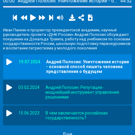
00:00
Андрей Полосин: Уничтожение истории - основной способ лишить человека представления о будущем
44:52
Иван Панкин и проректор президентской академии, научный
руководитель проекта «ДНК России» Андрей Полосин обсуждают
покушение на Дональда Трампа, работу над учебником по основам
государственности России, школьную подготовку первокурсников
и воспитание патриотизма у молодого поколения
19.07.2024
Андрей Полосин: Уничтожение истории
- основной способ лишить человека
представления о будущем
03.02.2024
Андрей Полосин: Репутация -
мощнейший инструмент управления
решениями
15.06.2023
В чём заключается российская
государственность?
Еще