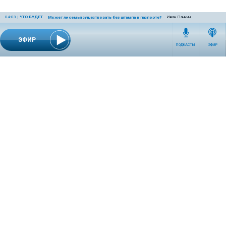
04:03
|
ЧТО БУДЕТ
Иван Панкин
Может ли семья существовать без штампа в паспорте?
ЭФИР
ПОДКАСТЫ
ЭФИР
СЕТЕВОЕ ИЗДАНИЕ RADIOKP.RU ЗАРЕГИСТРИРОВАНО РОСКОМНАДЗОРОМ,
СВИДЕТЕЛЬСТВО ЭЛ № ФС77-76389 ОТ 26.07.2019 ГОДА.
УЧРЕДИТЕЛЬ И РЕДАКЦИЯ АО «ИЗДАТЕЛЬСКИЙ ДОМ «КОМСОМОЛЬСКАЯ
ПРАВДА». ГЕНЕРАЛЬНЫЙ ДИРЕКТОР: НОСОВА ОЛЕСЯ ВЯЧЕСЛАВОВНА.
ИЗДАТЕЛЬ: КОРШУНОВ ИЛЬЯ СЕРГЕЕВИЧ. ШEФ РЕДАКТОР: КУЗЬМИН ДМИТРИЙ
ВЛАДИМИРОВИЧ.
RADIOKPWEB@KP.RU
ТЕЛЕФОН РЕДАКЦИИ: +7 (495) 665-75-28 127015, Г. МОСКВА,
УЛ. НОВОДМИТРОВСКАЯ, Д.5А СТР.8 , ЭТАЖ 7
ИСКЛЮЧИТЕЛЬНЫЕ ПРАВА НА МАТЕРИАЛЫ, РАЗМЕЩЁННЫЕ В СЕТЕВОМ ИЗДАНИИ
RADIOKP.RU (WWW.RADIOKP.RU), В СООТВЕТСТВИИ С ЗАКОНОДАТЕЛЬСТВОМ
РОССИЙСКОЙ ФЕДЕРАЦИИ ОБ ОХРАНЕ РЕЗУЛЬТАТОВ ИНТЕЛЛЕКТУАЛЬНОЙ
ДЕЯТЕЛЬНОСТИ ПРИНАДЛЕЖАТ АО «ИЗДАТЕЛЬСКИЙ ДОМ «КОМСОМОЛЬСКАЯ
ПРАВДА» ©, И НЕ ПОДЛЕЖАТ ИСПОЛЬЗОВАНИЮ ДРУГИМИ ЛИЦАМИ В КАКОЙ БЫ