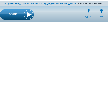
17:03
|
РУССКИЙ ДОЗОР БУТА И ГАМОВА
Александр Гамов, Виктор Бут
Куда идет Европа без лидеров?
ЭФИР
ПОДКАСТЫ
ЭФИР
СЕТЕВОЕ ИЗДАНИЕ RADIOKP.RU ЗАРЕГИСТРИРОВАНО РОСКОМНАДЗОРОМ,
СВИДЕТЕЛЬСТВО ЭЛ № ФС77-76389 ОТ 26.07.2019 ГОДА.
УЧРЕДИТЕЛЬ И РЕДАКЦИЯ АО «ИЗДАТЕЛЬСКИЙ ДОМ «КОМСОМОЛЬСКАЯ
ПРАВДА». ГЕНЕРАЛЬНЫЙ ДИРЕКТОР: НОСОВА ОЛЕСЯ ВЯЧЕСЛАВОВНА.
ИЗДАТЕЛЬ: КОРШУНОВ ИЛЬЯ СЕРГЕЕВИЧ. ШEФ РЕДАКТОР: КУЗЬМИН ДМИТРИЙ
ВЛАДИМИРОВИЧ.
RADIOKPWEB@KP.RU
ТЕЛЕФОН РЕДАКЦИИ: +7 (495) 665-75-28 127015, Г. МОСКВА,
УЛ. НОВОДМИТРОВСКАЯ, Д.5А СТР.8 , ЭТАЖ 7
ИСКЛЮЧИТЕЛЬНЫЕ ПРАВА НА МАТЕРИАЛЫ, РАЗМЕЩЁННЫЕ В СЕТЕВОМ ИЗДАНИИ
RADIOKP.RU (WWW.RADIOKP.RU), В СООТВЕТСТВИИ С ЗАКОНОДАТЕЛЬСТВОМ
РОССИЙСКОЙ ФЕДЕРАЦИИ ОБ ОХРАНЕ РЕЗУЛЬТАТОВ ИНТЕЛЛЕКТУАЛЬНОЙ
ДЕЯТЕЛЬНОСТИ ПРИНАДЛЕЖАТ АО «ИЗДАТЕЛЬСКИЙ ДОМ «КОМСОМОЛЬСКАЯ
ПРАВДА» ©, И НЕ ПОДЛЕЖАТ ИСПОЛЬЗОВАНИЮ ДРУГИМИ ЛИЦАМИ В КАКОЙ БЫ
ТО НИ БЫЛО ФОРМЕ БЕЗ ПИСЬМЕННОГО РАЗРЕШЕНИЯ ПРАВООБЛАДАТЕЛЯ.