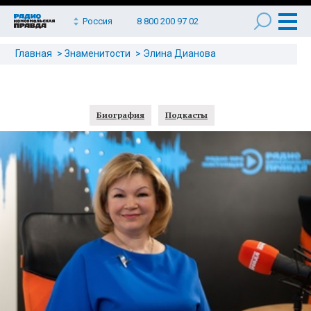
Россия
8 800 200 97 02
Главная
Знаменитости
Элина Дианова
Биография
Подкасты