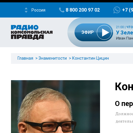
8 800 200 97 02
+7 (
Россия
21:00
|
ЧТО
У Зел
ЭФИР
Иван Пан
Главная
Знаменитости
Константин Цицин
Кон
О пе
Должнос
деятель