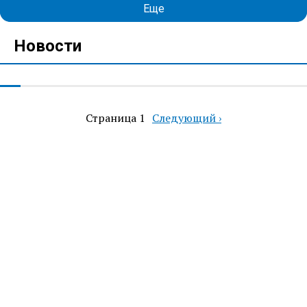
Еще
Новости
Страница 1
Следующая
Следующий ›
Нумерация
страница
страниц