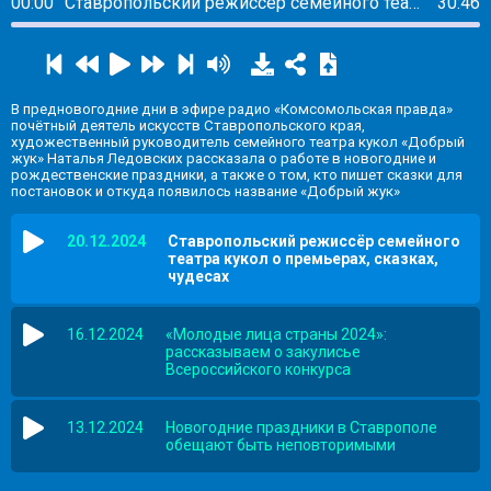
00:00
Ставропольский режиссёр семейного театра кукол о премьерах, сказках, чудесах
30:46
В предновогодние дни в эфире радио «Комсомольская правда»
почётный деятель искусств Ставропольского края,
художественный руководитель семейного театра кукол «Добрый
жук» Наталья Ледовских рассказала о работе в новогодние и
рождественские праздники, а также о том, кто пишет сказки для
постановок и откуда появилось название «Добрый жук»
20.12.2024
Ставропольский режиссёр семейного
театра кукол о премьерах, сказках,
чудесах
16.12.2024
«Молодые лица страны 2024»:
рассказываем о закулисье
Всероссийского конкурса
13.12.2024
Новогодние праздники в Ставрополе
обещают быть неповторимыми