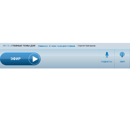
08:13
|
ГЛАВНЫЕ ТЕМЫ ДНЯ
Сергей Григорьев
Главное. О чем говорит страна
ЭФИР
ПОДКАСТЫ
ЭФИР
СЕТЕВОЕ ИЗДАНИЕ RADIOKP.RU ЗАРЕГИСТРИРОВАНО РОСКОМНАДЗОРОМ,
СВИДЕТЕЛЬСТВО ЭЛ № ФС77-76389 ОТ 26.07.2019 ГОДА.
УЧРЕДИТЕЛЬ И РЕДАКЦИЯ АО «ИЗДАТЕЛЬСКИЙ ДОМ «КОМСОМОЛЬСКАЯ
ПРАВДА». ГЕНЕРАЛЬНЫЙ ДИРЕКТОР: НОСОВА ОЛЕСЯ ВЯЧЕСЛАВОВНА.