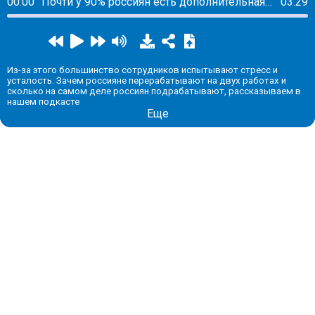
00:00
Почти у 90% россиян есть дополнительная работа
03:29
Из-за этого большинство сотрудников испытывают стресс и
усталость. Зачем россияне перерабатывают на двух работах и
сколько на самом деле россиян подрабатывают, рассказываем в
нашем подкасте
Еще