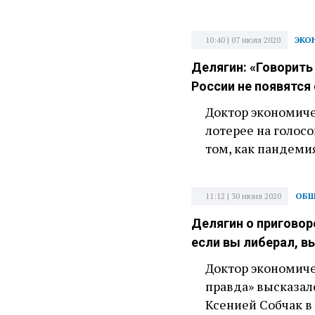
10:40 | 07 июля 2020
ЭКО
Делягин: «Говорить
России не появятся
Доктор экономиче
лотерее на голос
том, как пандеми
11:12 | 30 июня 2020
ОБЩ
Делягин о приговоре
если вы либерал, в
Доктор экономиче
правда» высказал
Ксенией Собчак в