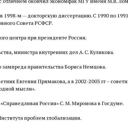
м с отличием окончил экономфак МГУ имени М.В. Ло
 1998-м — докторскую диссертацию. С 1990 по 1991
овного Совета РСФСР.
кого центра при президенте России.
ства, министра внутренних дел А. С. Куликова.
го зампреда правительства Бориса Немцова.
етник Евгения Примакова, а в 2002-2003 гг – советн
бодной мысли».
«Справедливая Россия» С. М. Миронова в Госдуме.
Института проблем глобализации.