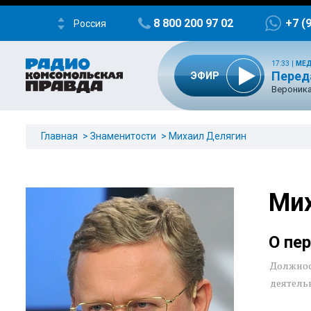
8 800 200 97 02
+7 (
Россия
17:33
|
МЕ
Перед
ЭФИР
Вероника
Главная
Знаменитости
Михаил Делягин
Мих
О пе
Должнос
деятель