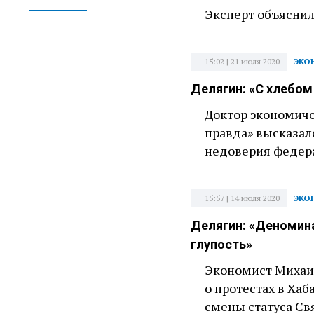
Эксперт объяснил
15:02 | 21 июля 2020
ЭКО
Делягин: «С хлебом
Доктор экономиче
правда» высказал
недоверия федера
15:57 | 14 июля 2020
ЭКО
Делягин: «Деномина
глупость»
Экономист Михаил
о протестах в Ха
смены статуса Св