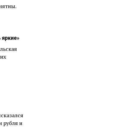
нятны.
 яркие»
льская
 их
ысказался
и рубля и