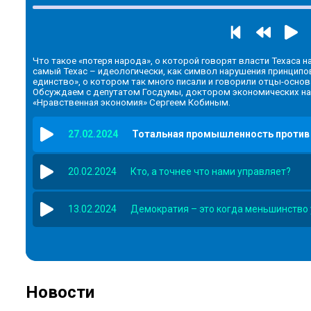
Что такое «потеря народа», о которой говорят власти Техаса 
самый Техас – идеологически, как символ нарушения принцип
единство», о котором так много писали и говорили отцы-основа
Обсуждаем с депутатом Госдумы, доктором экономических нау
«Нравственная экономия» Сергеем Кобиным.
27.02.2024
Тотальная промышленность против 
20.02.2024
Кто, а точнее что нами управляет?
13.02.2024
Демократия – это когда меньшинство
Новости