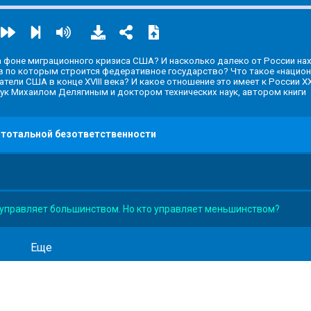
на фоне миграционного кризиса США? И насколько далеко от России на
ов по которым строится федеративное государство? Что такое «нацио
тели США в конце XVIII века? И какое отношение это имеет к России XX
к Михаилом Делягиным и доктором технических наук, автором книги
тотальной безответственности
 управляет большинством. Но кто управляет меньшинством?
Еще