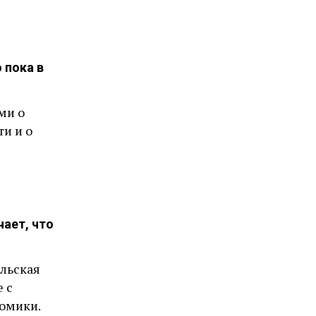
 пока в
ми о
и и о
чает, что
льская
 с
номики.