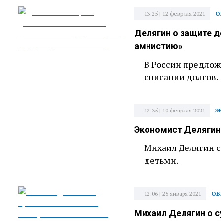
13:25 | 12 февраля 2021
О
Делягин о защите д
амнистию»
В России предло
списании долгов.
12:35 | 10 февраля 2021
Э
Экономист Делягин
Михаил Делягин с
детьми.
12:06 | 25 января 2021
ОБ
Михаил Делягин о 