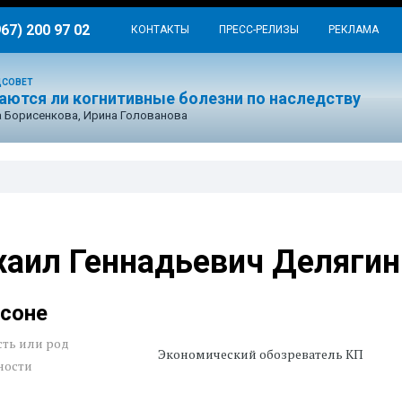
967) 200 97 02
КОНТАКТЫ
ПРЕСС-РЕЛИЗЫ
РЕКЛАМА
ДСОВЕТ
аются ли когнитивные болезни по наследству
 Борисенкова, Ирина Голованова
аил Геннадьевич Делягин
рсоне
ть или род
Экономический обозреватель КП
ности