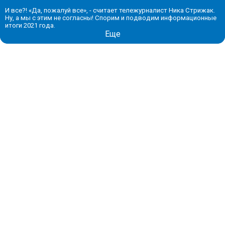
И все?! «Да, пожалуй все», - считает тележурналист Ника Стрижак.
Ну, а мы с этим не согласны! Спорим и подводим информационные
итоги 2021 года.
Еще