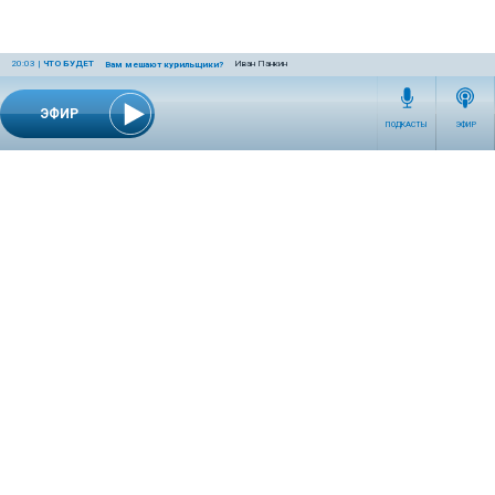
20:03
|
ЧТО БУДЕТ
Иван Панкин
Вам мешают курильщики?
ЭФИР
ПОДКАСТЫ
ЭФИР
СЕТЕВОЕ ИЗДАНИЕ RADIOKP.RU ЗАРЕГИСТРИРОВАНО РОСКОМНАДЗОРОМ,
СВИДЕТЕЛЬСТВО ЭЛ № ФС77-76389 ОТ 26.07.2019 ГОДА.
УЧРЕДИТЕЛЬ И РЕДАКЦИЯ АО «ИЗДАТЕЛЬСКИЙ ДОМ «КОМСОМОЛЬСКАЯ
ПРАВДА». ГЕНЕРАЛЬНЫЙ ДИРЕКТОР: НОСОВА ОЛЕСЯ ВЯЧЕСЛАВОВНА.
ИЗДАТЕЛЬ: КОРШУНОВ ИЛЬЯ СЕРГЕЕВИЧ. ШEФ РЕДАКТОР: КУЗЬМИН ДМИТРИЙ
ВЛАДИМИРОВИЧ.
RADIOKPWEB@KP.RU
ТЕЛЕФОН РЕДАКЦИИ: +7 (495) 665-75-28 127015, Г. МОСКВА,
УЛ. НОВОДМИТРОВСКАЯ, Д.5А СТР.8 , ЭТАЖ 7
ИСКЛЮЧИТЕЛЬНЫЕ ПРАВА НА МАТЕРИАЛЫ, РАЗМЕЩЁННЫЕ В СЕТЕВОМ ИЗДАНИИ
RADIOKP.RU (WWW.RADIOKP.RU), В СООТВЕТСТВИИ С ЗАКОНОДАТЕЛЬСТВОМ
РОССИЙСКОЙ ФЕДЕРАЦИИ ОБ ОХРАНЕ РЕЗУЛЬТАТОВ ИНТЕЛЛЕКТУАЛЬНОЙ