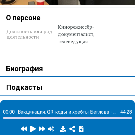
О персоне
Кинорежиссёр-
Должность или род
документалист,
деятельности
телеведущая
Биография
Подкасты
00:00
Вакцинация, QR-коды и хребты Беглова - это то, чем запомнится уходящий год в Петербурге
44:28