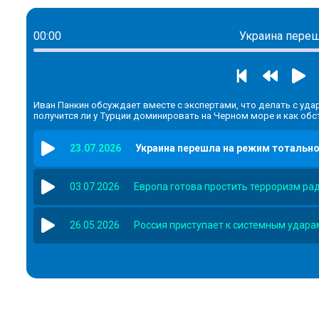
00:00
Украина переш
Иван Панкин обсуждает вместе с экспертами, что делать с уда
получится ли у Турции доминировать на Черном море и как обс
23.07.2026
Украина перешла на режим тотальн
03.07.2026
Европа готова простить терроризм ра
26.05.2026
Россия приступает к системным удара