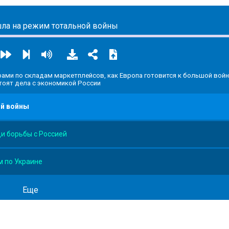
ла на режим тотальной войны
рами по складам маркетплейсов, как Европа готовится к большой войн
тоят дела с экономикой России
ой войны
ди борьбы с Россией
м по Украине
Еще