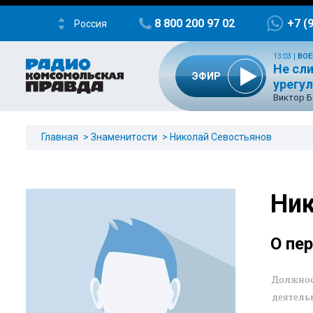
8 800 200 97 02
+7 (
Россия
13:03
|
ВОЕ
Не сл
ЭФИР
урегу
Виктор Б
Главная
Знаменитости
Николай Севостьянов
Ник
О пе
Должнос
деятель