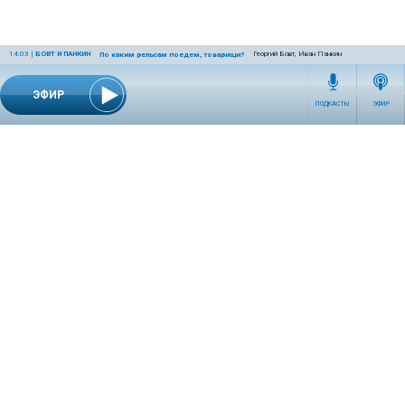
14:03
|
БОВТ И ПАНКИН
Георгий Бовт, Иван Панкин
По каким рельсам поедем, товарищи?
ЭФИР
ПОДКАСТЫ
ЭФИР
СЕТЕВОЕ ИЗДАНИЕ RADIOKP.RU ЗАРЕГИСТРИРОВАНО РОСКОМНАДЗОРОМ,
СВИДЕТЕЛЬСТВО ЭЛ № ФС77-76389 ОТ 26.07.2019 ГОДА.
УЧРЕДИТЕЛЬ И РЕДАКЦИЯ АО «ИЗДАТЕЛЬСКИЙ ДОМ «КОМСОМОЛЬСКАЯ
ПРАВДА». ГЕНЕРАЛЬНЫЙ ДИРЕКТОР: НОСОВА ОЛЕСЯ ВЯЧЕСЛАВОВНА.
ИЗДАТЕЛЬ: КОРШУНОВ ИЛЬЯ СЕРГЕЕВИЧ. ШEФ РЕДАКТОР: КУЗЬМИН ДМИТРИЙ
ВЛАДИМИРОВИЧ.
RADIOKPWEB@KP.RU
ТЕЛЕФОН РЕДАКЦИИ: +7 (495) 665-75-28 127015, Г. МОСКВА,
УЛ. НОВОДМИТРОВСКАЯ, Д.5А СТР.8 , ЭТАЖ 7
ИСКЛЮЧИТЕЛЬНЫЕ ПРАВА НА МАТЕРИАЛЫ, РАЗМЕЩЁННЫЕ В СЕТЕВОМ ИЗДАНИИ
RADIOKP.RU (WWW.RADIOKP.RU), В СООТВЕТСТВИИ С ЗАКОНОДАТЕЛЬСТВОМ
РОССИЙСКОЙ ФЕДЕРАЦИИ ОБ ОХРАНЕ РЕЗУЛЬТАТОВ ИНТЕЛЛЕКТУАЛЬНОЙ