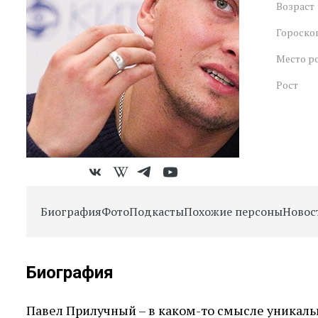
Возраст
Гороско
Место р
Рост
Биография
Фото
Подкасты
Похожие персоны
Новос
Биография
Павел Прилучный – в каком-то смысле уникальн