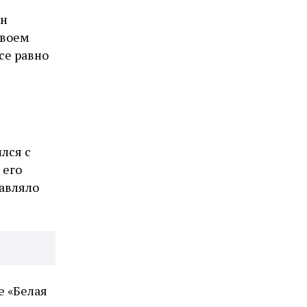
он
своем
се равно
лся с
 его
авляло
е «Белая