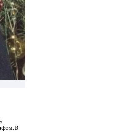
,
афом. В