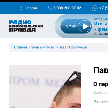
8 800 200 97 02
+7 (
Россия
07:03
|
НАС
Итоги 
ЭФИР
«Крем
Александ
Главная
Знаменитости
Павел Прилучный
Па
О пе
Карьера
Дата ро