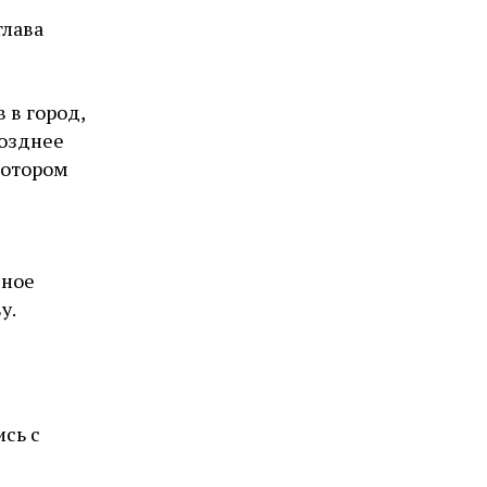
глава
 в город,
Позднее
котором
бное
у.
ись с