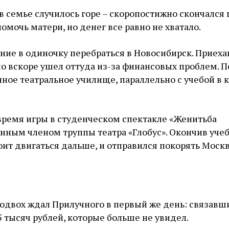
в семье случилось горе – скоропостижно скончался 
омочь матери, но денег все равно не хватало.
ние в одиночку перебраться в Новосибирск. Приехав
но вскоре ушел оттуда из-за финансовых проблем. 
ное театральное училище, параллельно с учебой в 
время игры в студенческом спектакле «Женитьба
янным членом труппы театра «Глобус». Окончив уче
тоит двигаться дальше, и отправился покорять Москв
 Подвох ждал Прилучного в первый же день: связавш
5 тысяч рублей, которые больше не увидел.