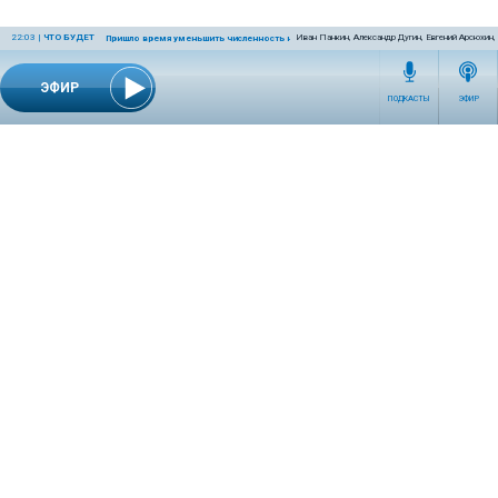
22:03
|
ЧТО БУДЕТ
Иван Панкин, Александр Дугин, Евгений Арсюхин
Пришло время уменьшить численность населения Земли
ЭФИР
ПОДКАСТЫ
ЭФИР
СЕТЕВОЕ ИЗДАНИЕ RADIOKP.RU ЗАРЕГИСТРИРОВАНО РОСКОМНАДЗОРОМ,
СВИДЕТЕЛЬСТВО ЭЛ № ФС77-76389 ОТ 26.07.2019 ГОДА.
УЧРЕДИТЕЛЬ И РЕДАКЦИЯ АО «ИЗДАТЕЛЬСКИЙ ДОМ «КОМСОМОЛЬСКАЯ
ПРАВДА». ГЕНЕРАЛЬНЫЙ ДИРЕКТОР: НОСОВА ОЛЕСЯ ВЯЧЕСЛАВОВНА.
ИЗДАТЕЛЬ: КОРШУНОВ ИЛЬЯ СЕРГЕЕВИЧ. ШEФ РЕДАКТОР: КУЗЬМИН ДМИТРИЙ
ВЛАДИМИРОВИЧ.
RADIOKPWEB@KP.RU
ТЕЛЕФОН РЕДАКЦИИ: +7 (495) 665-75-28 127015, Г. МОСКВА,
УЛ. НОВОДМИТРОВСКАЯ, Д.5А СТР.8 , ЭТАЖ 7
ИСКЛЮЧИТЕЛЬНЫЕ ПРАВА НА МАТЕРИАЛЫ, РАЗМЕЩЁННЫЕ В СЕТЕВОМ ИЗДАНИИ
RADIOKP.RU (WWW.RADIOKP.RU), В СООТВЕТСТВИИ С ЗАКОНОДАТЕЛЬСТВОМ
РОССИЙСКОЙ ФЕДЕРАЦИИ ОБ ОХРАНЕ РЕЗУЛЬТАТОВ ИНТЕЛЛЕКТУАЛЬНОЙ
ДЕЯТЕЛЬНОСТИ ПРИНАДЛЕЖАТ АО «ИЗДАТЕЛЬСКИЙ ДОМ «КОМСОМОЛЬСКАЯ
ПРАВДА» ©, И НЕ ПОДЛЕЖАТ ИСПОЛЬЗОВАНИЮ ДРУГИМИ ЛИЦАМИ В КАКОЙ БЫ