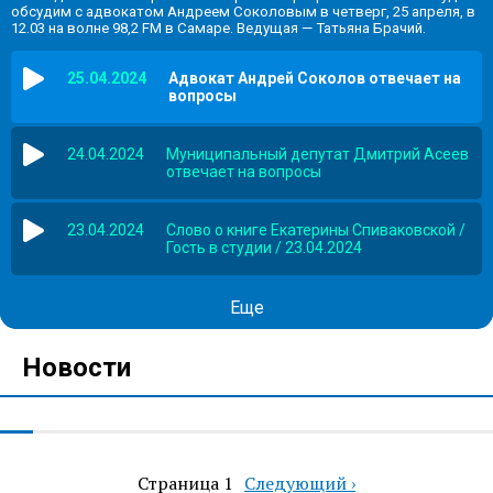
обсудим с адвокатом Андреем Соколовым в четверг, 25 апреля, в
12.03 на волне 98,2 FM в Самаре. Ведущая — Татьяна Брачий.
25.04.2024
Адвокат Андрей Соколов отвечает на
вопросы
24.04.2024
Муниципальный депутат Дмитрий Асеев
отвечает на вопросы
23.04.2024
Слово о книге Екатерины Спиваковской /
Гость в студии / 23.04.2024
Еще
Новости
Страница 1
Следующая
Следующий ›
Нумерация