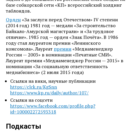
базе собкорской сети «КП» всероссийский холдинг
таблоидов.
Орден
«За заслуги перед Отечеством» IV степени
(2014 год) 1981 год — медали «За строительство
Байкало-Амурской магистрали» и «За трудовое
отличие». 1985 год — орден «Знак Почёта». В 1986
году стал лауреатом премии «Ленинского
комсомола». Лауреат
премии
«Медиаменеджер
России — 2003» в номинации «Печатные СМИ».
Лауреат премии «Медиаменеджер России — 2015» в
номинации «За социальную ответственность
медиабизнеса» (2 июля 2015 года)
Ссылки на вики, научные публикации
https://clck.ru/KgSnn
https://www.kp.ru/daily/author/107/
Ссылки на соцсети
https://www.facebook.com/profile.php?
id=100002272593318
Подкасты