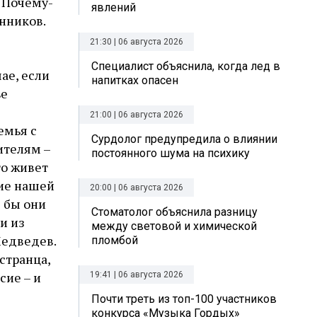
 Почему-
явлений
нников.
21:30 | 06 августа 2026
Специалист объяснила, когда лед в
ае, если
напитках опасен
ье
21:00 | 06 августа 2026
емья с
Сурдолог предупредила о влиянии
ителям –
постоянного шума на психику
то живет
ние нашей
20:00 | 06 августа 2026
е бы они
Стоматолог объяснила разницу
и из
между световой и химической
Медведев.
пломбой
странца,
сие – и
19:41 | 06 августа 2026
Почти треть из топ-100 участников
конкурса «Музыка Гордых»