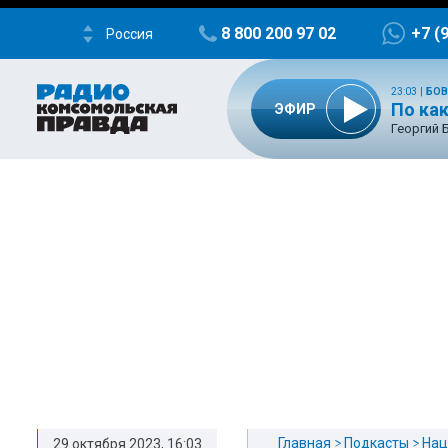
8 800 200 97 02
+7 (
Россия
23:03
|
БОВ
По ка
ЭФИР
Георгий 
Главная
Подкасты
Нац
29 октября 2023, 16:03