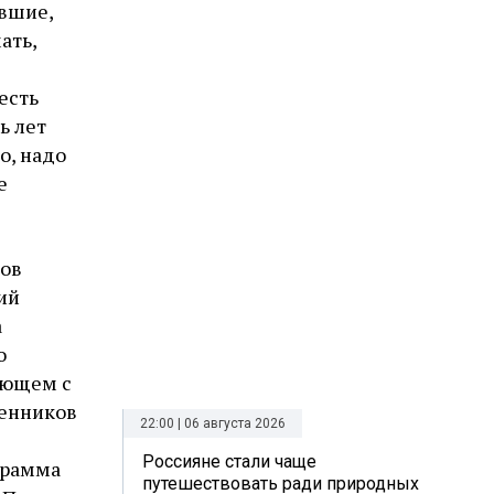
евшие,
ать,
есть
ь лет
о, надо
е
тов
ий
а
о
ующем с
венников
22:00 | 06 августа 2026
Россияне стали чаще
грамма
путешествовать ради природных