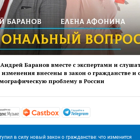
Андрей Баранов вместе с экспертами и слуша
 изменения внесены в закон о гражданстве и 
емографическую проблему в России
//podcasts.apple.com/ru/podcast/национальный-вопрос/i
https://music.yandex.ru/album/7045534
https://castbox.fm/channel/32743
https://t.me/mavestr
тупил в силу новый закон о гражданстве: что изменится