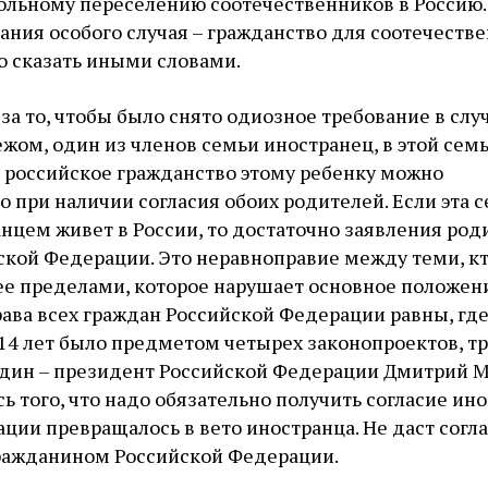
ольному переселению соотечественников в Россию.
ания особого случая – гражданство для соотечестве
о сказать иными словами.
за то, чтобы было снято одиозное требование в случ
ежом, один из членов семьи иностранец, в этой сем
 российское гражданство этому ребенку можно
о при наличии согласия обоих родителей. Если эта с
цем живет в России, то достаточно заявления род
ской Федерации. Это неравноправие между теми, к
 ее пределами, которое нарушает основное положе
рава всех граждан Российской Федерации равны, гд
 14 лет было предметом четырех законопроектов, тр
 один – президент Российской Федерации Дмитрий 
ь того, что надо обязательно получить согласие ино
ации превращалось в вето иностранца. Не даст согла
гражданином Российской Федерации.