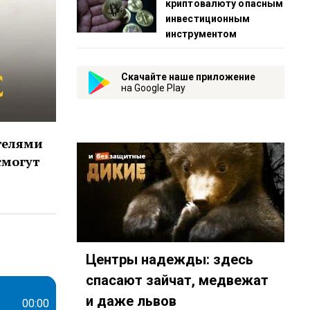
криптовалюту опасным
инвестиционным
инструментом
Скачайте наше приложение
на Google Play
телями
смогут
d1353495511?mt=2&amp…
62?country=ru
eambot/app?startapp=rkp-nacyonalnyj-vopr
Центры надежды: здесь
спасают зайчат, медвежат
и даже львов
00:00