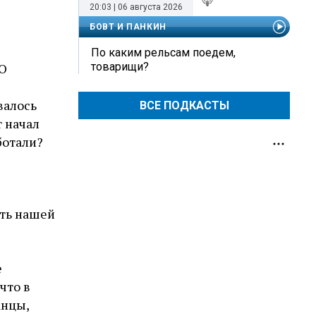
20:03 | 06 августа 2026
БОВТ И ПАНКИН
По каким рельсам поедем,
«О
товарищи?
валось
ВСЕ ПОДКАСТЫ
 начал
ботали?
сть нашей
е
что в
анцы,