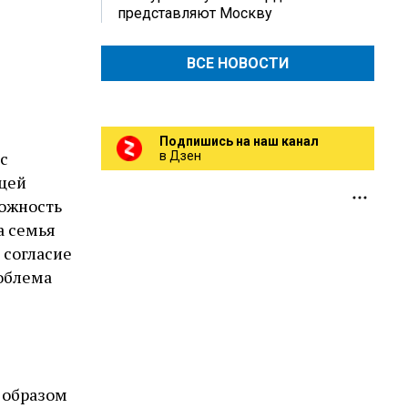
представляют Москву
ВСЕ НОВОСТИ
Подпишись на наш канал
ас
в Дзен
ицей
можность
а семья
 согласие
роблема
 образом