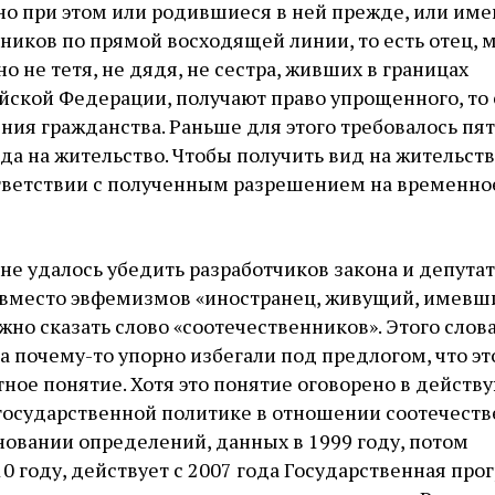
но при этом или родившиеся в ней прежде, или им
ков по прямой восходящей линии, то есть отец, м
о не тетя, не дядя, не сестра, живших в границах
ской Федерации, получают право упрощенного, то 
ния гражданства. Раньше для этого требовалось пят
да на жительство. Чтобы получить вид на жительств
ответствии с полученным разрешением на временно
 не удалось убедить разработчиков закона и депута
о вместо эвфемизмов «иностранец, живущий, имевш
жно сказать слово «соотечественников». Этого слов
а почему-то упорно избегали под предлогом, что эт
ое понятие. Хотя это понятие оговорено в действ
 государственной политике в отношении соотечест
сновании определений, данных в 1999 году, потом
0 году, действует с 2007 года Государственная про