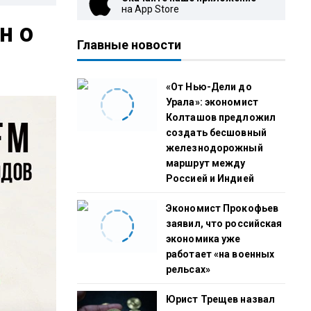
на App Store
н о
Главные новости
«От Нью-Дели до
Урала»: экономист
Колташов предложил
создать бесшовный
железнодорожный
маршрут между
Россией и Индией
Экономист Прокофьев
заявил, что российская
экономика уже
работает «на военных
рельсах»
Юрист Трещев назвал