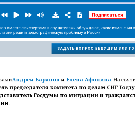
нов вместе с экспертами и слушателями обсуждают, какие изменения 
т ли они решить демографическую проблему в России
ЗАДАТЬ ВОПРОС ВЕДУЩИМ ИЛИ Г
 вами
Андрей Баранов
и
Елена Афонина
. На связ
ль председателя комитета по делам СНГ Госд
дставитель Госдумы по миграции и гражданс
лин
.