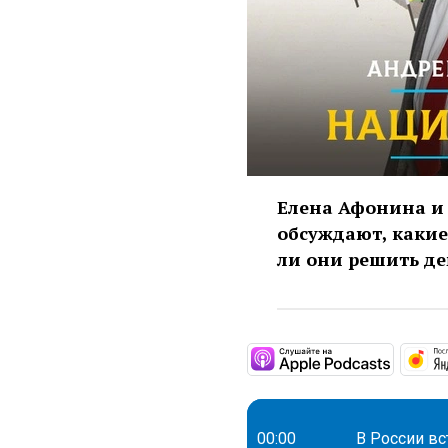
Елена Афонина и 
обсуждают, какие
ли они решить д
https:
00:00
В России вс