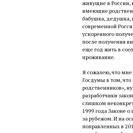
живущие в России, 
имеющие родственни
бабушка, дедушка, н
современной Россий
ускоренного получе
после получения ви
еще год жить в со
проживание.
Я сожалею, что мне
Госдумы в том, чт
родственников», ну
разработчики закон
слишком неконкретн
1999 года Законе о
за рубежом. И на о
поправленных в 201