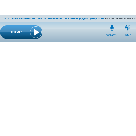
22:03
|
КЛУБ ЗНАМЕНИТЫХ ПУТЕШЕСТВЕННИКОВ
Евгений Сазонов, Михаил В
Тот самый Фаддей Булгарин. Часть 2
ЭФИР
ПОДКАСТЫ
ЭФИР
СЕТЕВОЕ ИЗДАНИЕ RADIOKP.RU ЗАРЕГИСТРИРОВАНО РОСКОМНАДЗОРОМ,
СВИДЕТЕЛЬСТВО ЭЛ № ФС77-76389 ОТ 26.07.2019 ГОДА.
УЧРЕДИТЕЛЬ И РЕДАКЦИЯ АО «ИЗДАТЕЛЬСКИЙ ДОМ «КОМСОМОЛЬСКАЯ
ПРАВДА». ГЕНЕРАЛЬНЫЙ ДИРЕКТОР: НОСОВА ОЛЕСЯ ВЯЧЕСЛАВОВНА.
ИЗДАТЕЛЬ: КОРШУНОВ ИЛЬЯ СЕРГЕЕВИЧ. ШEФ РЕДАКТОР: КУЗЬМИН ДМИТРИЙ