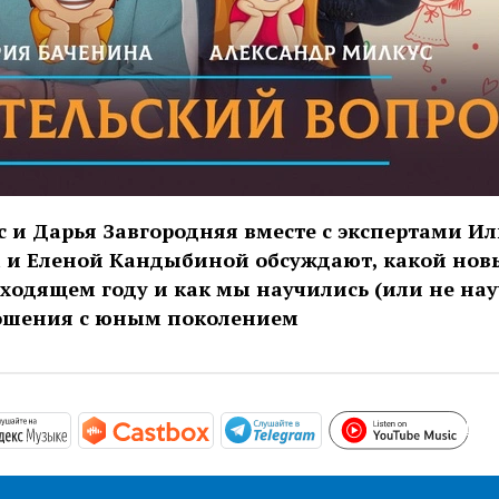
 и Дарья Завгородняя вместе с экспертами Ил
и Еленой Кандыбиной обсуждают, какой нов
ходящем году и как мы научились (или не нау
ошения с юным поколением
htt
//podcasts.apple.com/ru/podcast/родительский-вопрос/i
https://music.yandex.ru/album/7098684
https://castbox.fm/channel/32743
https://t.me/mavestr