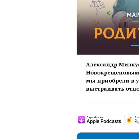
Александр Милкус
Новокрещеновым 
мы приобрели в у
выстраивать отн
https: