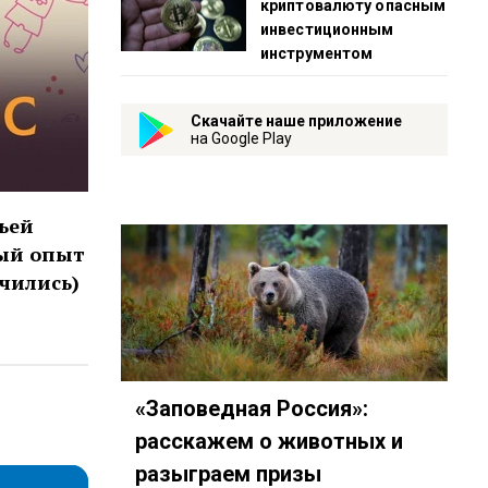
криптовалюту опасным
инвестиционным
инструментом
Скачайте наше приложение
на Google Play
ьей
ый опыт
чились)
«Заповедная Россия»:
ps://www.youtube.com/playlist?list=PL9be-_-0g6vhKHsd6M4
d1353498144?mt=2&amp…
80?country=ru
eambot/app?startapp=rkp-roditelskij-vopr
расскажем о животных и
разыграем призы