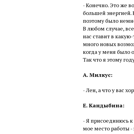
- Конечно. Это же 
большей энергией. 
поэтому было немно
В любом случае, все
нас ставит в какую
много новых возмож
когда у меня было 
Так что я этому год
А. Милкус:
- Лен, а что у вас х
Е. Кандыбина:
- Я присоединюсь к 
мое место работы -