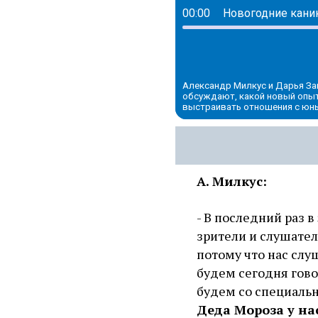
00:00
Новогодние каник
Александр Милкус и Дарья З
обсуждают, какой новый опыт 
выстраивать отношения с юн
А. Милкус:
- В последний раз 
зрители и слушател
потому что нас слуш
будем сегодня гово
будем со специаль
Деда Мороза у на