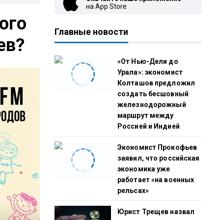
на App Store
ого
Главные новости
ев?
«От Нью-Дели до
Урала»: экономист
Колташов предложил
создать бесшовный
железнодорожный
маршрут между
Россией и Индией
Экономист Прокофьев
заявил, что российская
экономика уже
работает «на военных
рельсах»
Юрист Трещев назвал