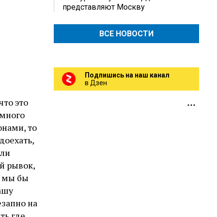
представляют Москву
ВСЕ НОВОСТИ
Подпишись на наш канал
в Дзен
что это
 много
онами, то
доехать,
али
ый рывок,
, мы бы
ашу
запно на
сть где