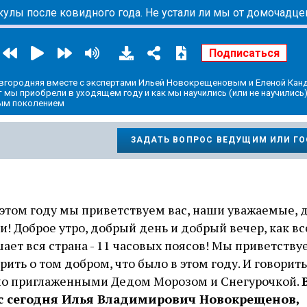
улы после ковидного года. Не устали ли мы от домочадце
авгородняя вместе с экспертами Ильей Новокрещеновым и Еленой Ка
мы приобрели в уходящем году и как мы научились (или не научились
ым поколением
ЗАДАТЬ ВОПРОС ВЕДУЩИМ ИЛИ Г
в этом году мы приветствуем вас, наши уважаемые, 
и! Доброе утро, добрый день и добрый вечер, как вс
ает вся страна - 11 часовых поясов! Мы приветству
рить о том добром, что было в этом году. И говорит
но приглаженными Дедом Морозом и Снегурочкой.
с сегодня Илья Владимирович Новокрещенов,