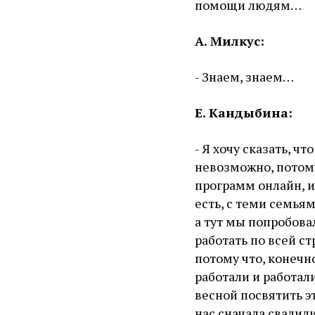
помощи людям…
А. Милкус:
- Знаем, знаем…
Е. Кандыбина:
- Я хочу сказать, ч
невозможно, потому
программ онлайн, и 
есть, с теми семья
а тут мы попробова
работать по всей ст
потому что, конечно
работали и работал
весной посвятить 
нас сначала свалили