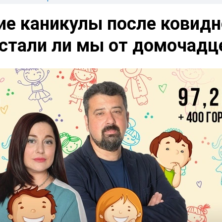
ие каникулы после ковидн
устали ли мы от домочадц