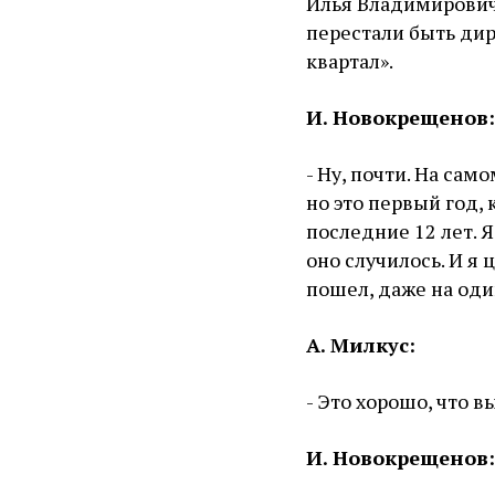
Илья Владимирович,
перестали быть ди
квартал».
И. Новокрещенов:
- Ну, почти. На сам
но это первый год,
последние 12 лет. 
оно случилось. И я
пошел, даже на оди
А. Милкус:
- Это хорошо, что в
И. Новокрещенов: