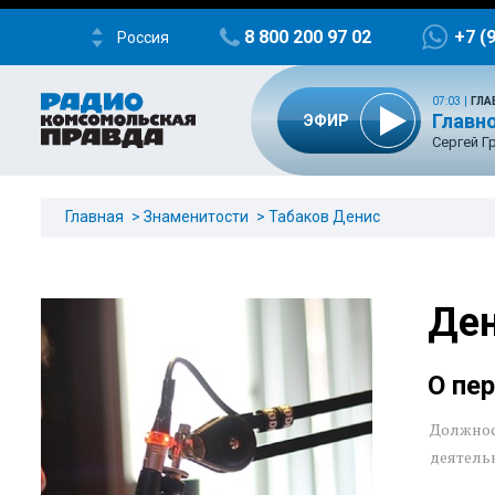
8 800 200 97 02
+7 (
Россия
07:03
|
ГЛА
Главно
ЭФИР
Сергей Г
Главная
Знаменитости
Табаков Денис
Ден
О пе
Должнос
деятель