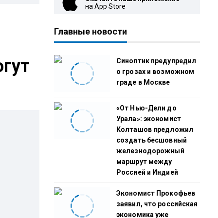
на App Store
Главные новости
огут
Синоптик предупредил
о грозах и возможном
граде в Москве
«От Нью-Дели до
Урала»: экономист
Колташов предложил
создать бесшовный
железнодорожный
маршрут между
Россией и Индией
Экономист Прокофьев
заявил, что российская
экономика уже