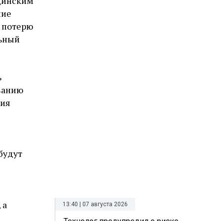
цинским
ние
 потерю
льный
ь
ванию
ния
будут
 а
13:40 | 07 августа 2026