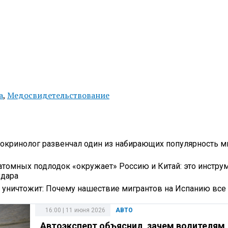
а
,
Медосвидетельствование
докринолог развенчал один из набирающих популярность 
атомных подлодок «окружает» Россию и Китай: это инстру
удара
ее уничтожит: Почему нашествие мигрантов на Испанию вс
16:00 | 11 июня 2026
АВТО
Автоэксперт объяснил, зачем водителям