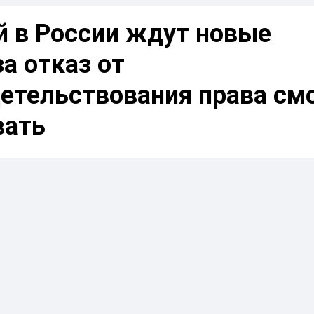
й в России ждут новые
за отказ от
етельствования права см
вать