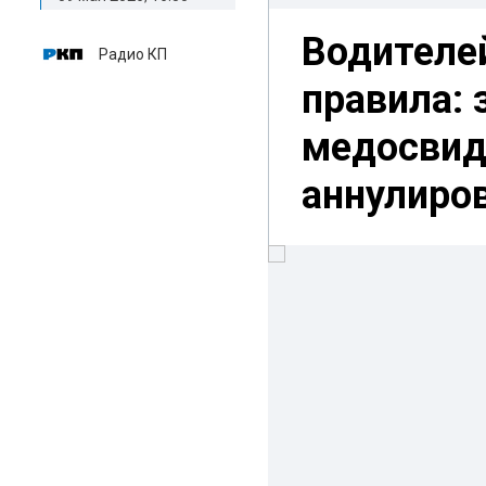
Водителе
Радио КП
правила: 
медосвид
аннулиро