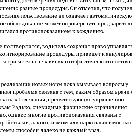
ьского удостоверения недействительным по меди
ршенно разные процедуры. Он отметил, что получе
досвидетельствование не означает автоматическую
ное обследование может опровергнуть предварите
считался противопоказанием к вождению.
е подтвердится, водитель сохранит право управлят
ко игнорирование процедуры приведет к аннулиро
тя три месяца независимо от фактического состоя
 реализации новых норм пока вызывает вопросы у
вная проблема связана с тем, каким образом врачи 
овать заболевания, препятствующие управлению
ловам Радько, очевидные физические ограничения
но, однако многие противопоказания связаны с
тройствами, алкоголизмом или наркозависимостью,
лемы способен далеко не каждый врач.