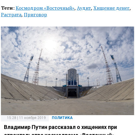
Теги:
Космодром «Восточный»
,
Аудит
,
Хищение денег
,
Растрата
,
Приговор
15:28 | 11 ноября 2019
ПОЛИТИКА
Владимир Путин рассказал о хищениях при