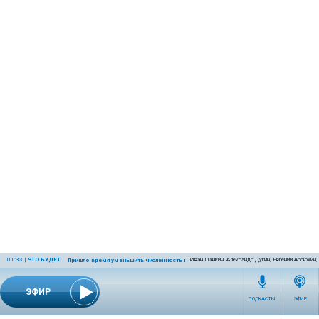
01:33
|
ЧТО БУДЕТ
Иван Панкин, Александр Дугин, Евгений Арсюхин
Пришло время уменьшить численность населения Земли
ЭФИР
ПОДКАСТЫ
ЭФИР