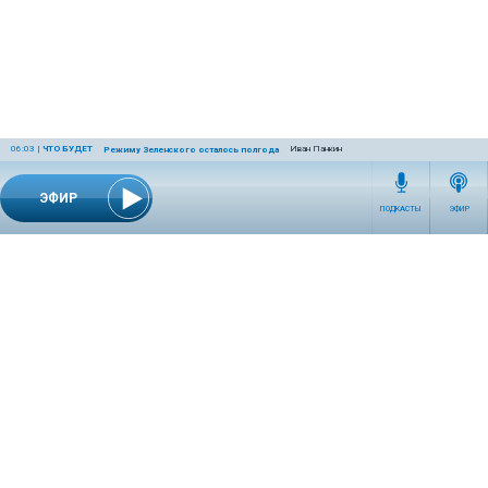
06:03
|
ЧТО БУДЕТ
Иван Панкин
Режиму Зеленского осталось полгода
ЭФИР
ПОДКАСТЫ
ЭФИР
СЕТЕВОЕ ИЗДАНИЕ RADIOKP.RU ЗАРЕГИСТРИРОВАНО РОСКОМНАДЗОРОМ,
СВИДЕТЕЛЬСТВО ЭЛ № ФС77-76389 ОТ 26.07.2019 ГОДА.
УЧРЕДИТЕЛЬ И РЕДАКЦИЯ АО «ИЗДАТЕЛЬСКИЙ ДОМ «КОМСОМОЛЬСКАЯ
ПРАВДА». ГЕНЕРАЛЬНЫЙ ДИРЕКТОР: НОСОВА ОЛЕСЯ ВЯЧЕСЛАВОВНА.
ИЗДАТЕЛЬ: КОРШУНОВ ИЛЬЯ СЕРГЕЕВИЧ. ШEФ РЕДАКТОР: КУЗЬМИН ДМИТРИЙ
ВЛАДИМИРОВИЧ.