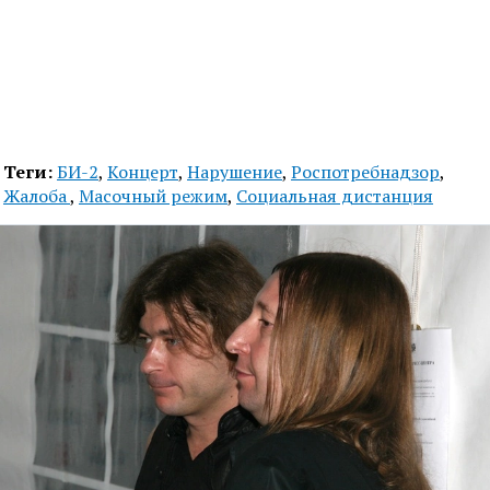
Теги:
БИ-2
,
Концерт
,
Нарушение
,
Роспотребнадзор
,
Жалоба
,
Масочный режим
,
Социальная дистанция