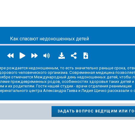
ic.yandex.ru/album/22400569
Как спасают недоношенных детей
ре рождается недоношенным, то есть значительно раньше срока, отв
дорового человеческого организма. Современная медицина позволяет
 ноябре отмечается Международный день недоношенных детей, чтобы 
леме преждевременных родов, особенностях здоровья таких детей и
им и их родителям. Гости нашей студии - врачи отделения реанимации
ринатального центра Александра Гаева и Лидия Щичко рассказали о 
ЗАДАТЬ ВОПРОС ВЕДУЩИМ ИЛИ Г