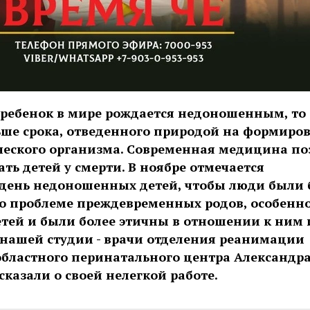
ребенок в мире рождается недоношенным, то 
ьше срока, отведенного природой на формиро
ческого организма. Современная медицина по
ть детей у смерти. В ноябре отмечается
ень недоношенных детей, чтобы люди были 
 проблеме преждевременных родов, особенно
етей и были более этичны в отношении к ним 
 нашей студии - врачи отделения реанимации
бластного перинатального центра Александра
казали о своей нелегкой работе.