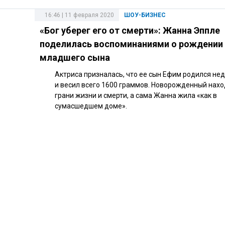
16:46 | 11 февраля 2020
ШОУ-БИЗНЕС
«Бог уберег его от смерти»: Жанна Эппле
поделилась воспоминаниями о рождении
младшего сына
Актриса призналась, что ее сын Ефим родился н
и весил всего 1600 граммов. Новорожденный нахо
грани жизни и смерти, а сама Жанна жила «как в
сумасшедшем доме».