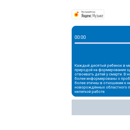
https://mus
00:00
Каждый десятый ребенок в ми
природой на формирование з
отвоевать детей у смерти. В
более информированы о проб
более этичны в отношении к н
новорождённых областного пе
нелегкой работе.