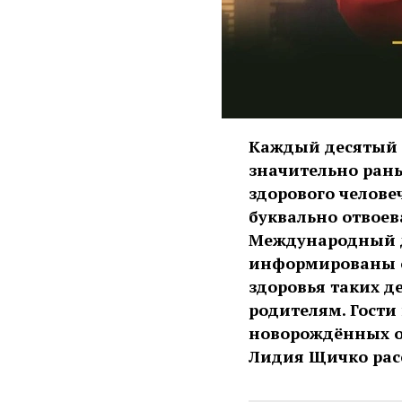
Каждый десятый 
значительно ран
здорового челове
буквально отвоева
Международный д
информированы о
здоровья таких д
родителям. Гости
новорождённых о
Лидия Щичко расс