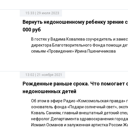
15:33 | 29 июля 2023
Вернуть недоношенному ребенку зрение с
000 руб
В гостях у Вадима Ковалева соучредитель и заме
директора Благотворительного Фонда помощи дет
семьям «Провидение» Ирина Пшеничникова
13:02 | 21 ноября 2021
Рожденные раньше срока. Что помогает 
недоношенных детей
Об этом в эфире Радио «Комсомольская правда» 
основатель фонда «Подари солнечный свет», экс
Коваль Саниям, главный внештатный детский спе
нефролог Департамента здравоохранения город
Исмаил Османов и залуженная артистка России Ж