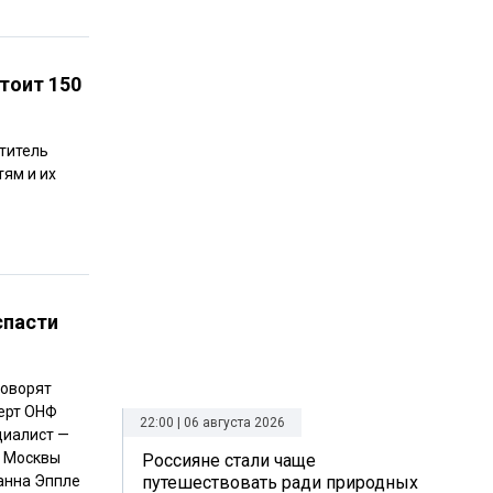
тоит 150
ститель
ям и их
спасти
говорят
перт ОНФ
22:00 | 06 августа 2026
циалист —
а Москвы
Россияне стали чаще
анна Эппле
путешествовать ради природных