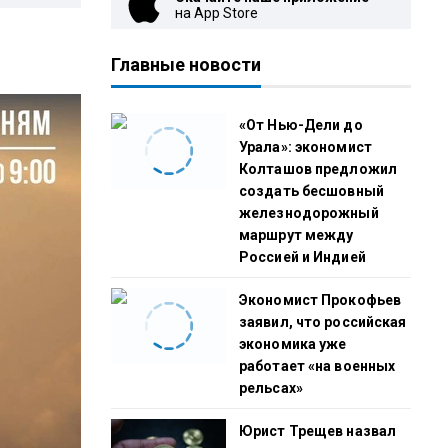
на App Store
Главные новости
«От Нью-Дели до
Урала»: экономист
Колташов предложил
создать бесшовный
железнодорожный
маршрут между
Россией и Индией
Экономист Прокофьев
заявил, что российская
экономика уже
работает «на военных
рельсах»
Юрист Трещев назвал