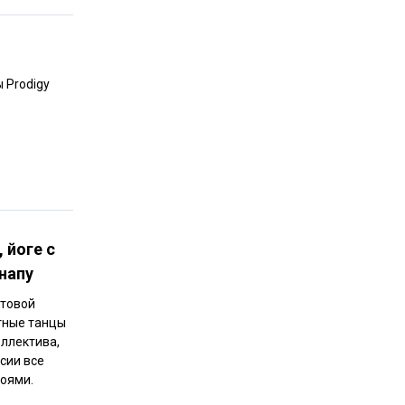
 Prodigy
 йоге с
напу
ьтовой
ятные танцы
оллектива,
ссии все
роями.