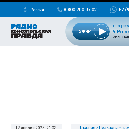
8 800 200 97 02
+7 (
Россия
16:03
|
ЧТО
У Росс
ЭФИР
Иван Пан
Главная
Подкасты
Гро
17 января 2025, 21:03