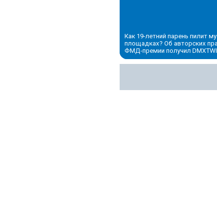
Как 19-летний парень пилит 
площадках? Об авторских пра
ФМД-премии получил DMXTW