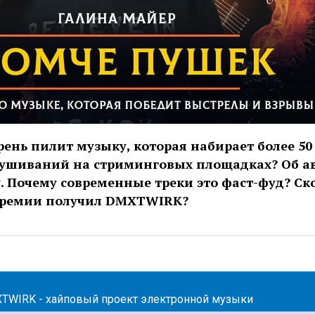
рень пилит музыку, которая набирает более 50
ушиваний на стриминговых площадках? Об а
. Почему современные треки это фаст-фуд? Ск
премии получил DMXTWIRK?
TWIRK - хайповый проект электронной музыки