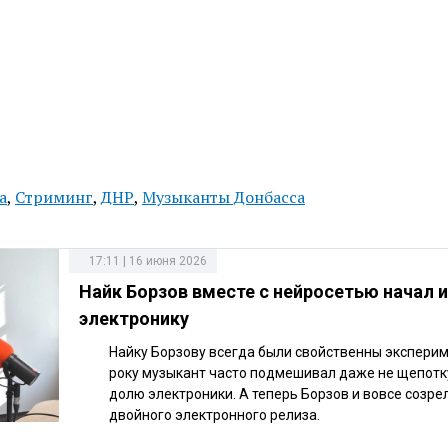
а
,
Стриминг
,
ДНР
,
Музыканты Донбасса
17:11 | 16 июня 2026
Найк Борзов вместе с нейросетью начал 
электронику
Найку Борзову всегда были свойственны эксперим
року музыкант часто подмешивал даже не щепотку
долю электроники. А теперь Борзов и вовсе созре
двойного электронного релиза.