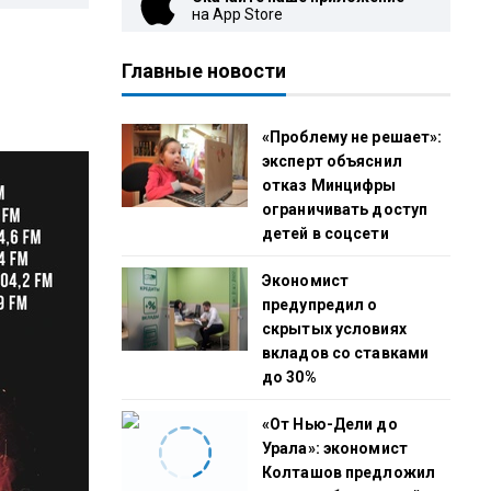
на App Store
Главные новости
«Проблему не решает»:
эксперт объяснил
отказ Минцифры
ограничивать доступ
детей в соцсети
Экономист
предупредил о
скрытых условиях
вкладов со ставками
до 30%
«От Нью-Дели до
Урала»: экономист
Колташов предложил