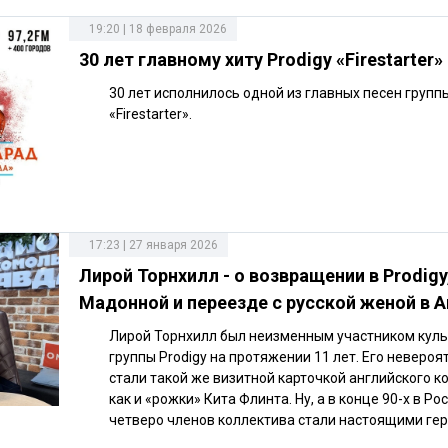
19:20 | 18 февраля 2026
30 лет главному хиту Prodigy «Firestarter»
30 лет исполнилось одной из главных песен группы
«Firestarter».
17:23 | 27 января 2026
Лирой Торнхилл - о возвращении в Prodigy,
Мадонной и переезде с русской женой в А
Лирой Торнхилл был неизменным участником кул
группы Prodigy на протяжении 11 лет. Его неверо
стали такой же визитной карточкой английского к
как и «рожки» Кита Флинта. Ну, а в конце 90-х в Ро
четверо членов коллектива стали настоящими ге