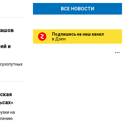
ВСЕ НОВОСТИ
ташов
Подпишись на наш канал
в Дзен
ей и
 сухопутных
йская
ьсах»
узки на
плению