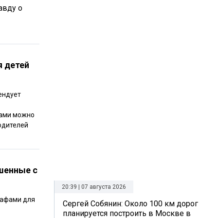
авду о
я детей
ендует
сами можно
одителей
шенные с
20:39 | 07 августа 2026
рафами для
Сергей Собянин: Около 100 км дорог
планируется построить в Москве в