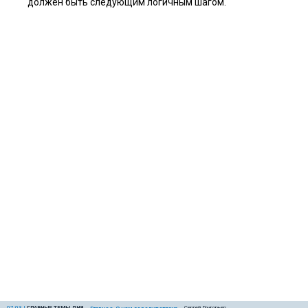
должен быть следующим логичным шагом.
07:03
|
ГЛАВНЫЕ ТЕМЫ ДНЯ
Сергей Григорьев