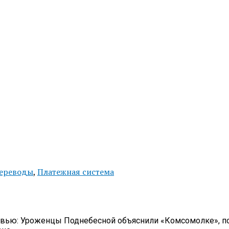
ереводы
,
Платежная система
овью: Уроженцы Поднебесной объяснили «Комсомолке», п