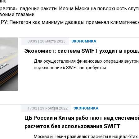
ане
орвется»: падение ракеты Илона Маска на поверхность спут
воими глазами
РУ: Пентагон как минимум дважды применял климатичес
09:03 | 20 марта 2025
ЭКОНОМИКА
Экономист: система SWIFT уходит в прош
Для осуществления финансовых операция внутри
подключение к SWIFT не требуется.
17:02 | 29 ноября 2022
ЭКОНОМИКА
ЦБ России и Китая работают над системо
расчетов без использования SWIFT
Москва и Пекин развивают расчеты в нацвалютах.