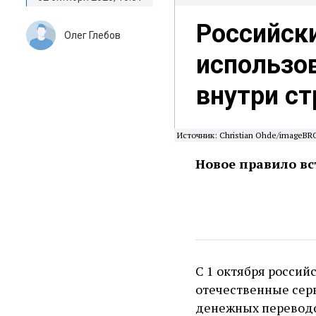
Российск
Олег Глебов
использо
внутри с
Источник: Christian Ohde/imageBR
Новое правило вст
С 1 октября россий
отечественные сер
денежных переводо