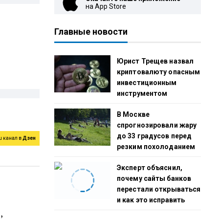
на App Store
Главные новости
Юрист Трещев назвал
криптовалюту опасным
инвестиционным
инструментом
В Москве
спрогнозировали жару
до 33 градусов перед
ш канал в
Дзен
резким похолоданием
Эксперт объяснил,
почему сайты банков
перестали открываться
и как это исправить
,