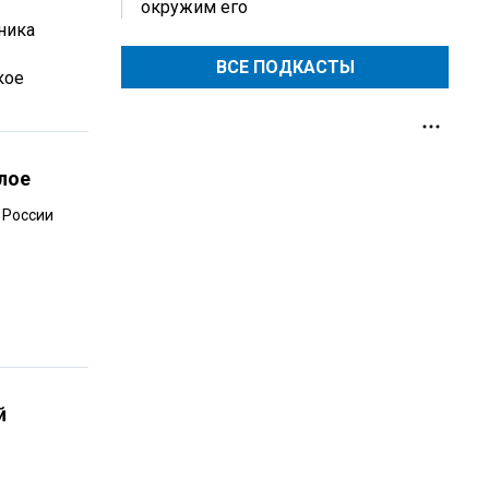
окружим его
ника
ВСЕ ПОДКАСТЫ
кое
лое
 России
й