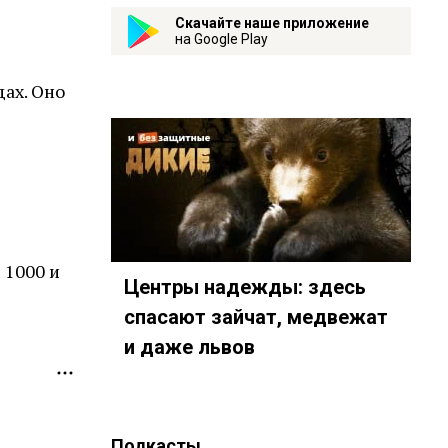
Скачайте наше приложение
на Google Play
я
ах. Оно
1000 и
Центры надежды: здесь
спасают зайчат, медвежат
и даже львов
Подкасты