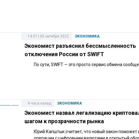
14:37 | 05 октября 2022
ЭКОНОМИКА
Экономист разъяснил бессмысленность
отключения России от SWIFT
По сути, SWIFT — это просто сервис обмена сообщ
4 часа назад
ЭКОНОМИКА
Экономист назвал легализацию криптов
шагом к прозрачности рынка
Юрий Капштык считает, что новый закон поможет
операции с цифровыми валютами в открытый обор