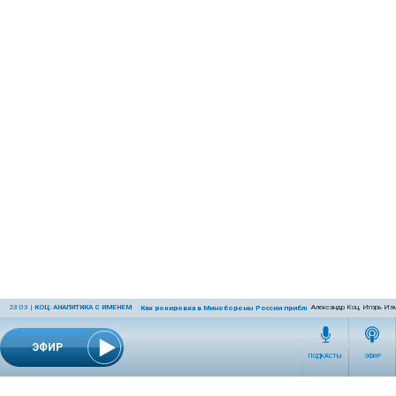
23:03
|
КОЦ: АНАЛИТИКА С ИМЕНЕМ
Александр Коц, Игорь Из
Как рокировка в Минобороны России приблизит победу
ЭФИР
ПОДКАСТЫ
ЭФИР