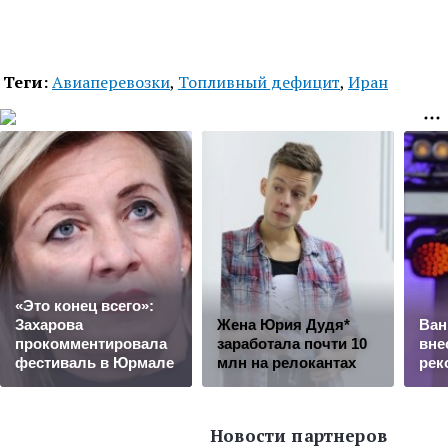
Теги:
Авиаперевозки
,
Топливный дефицит
,
Иран
«Это конец всего»:
Захарова
Жена Юрия Дудя*
Ван
прокомментировала
заработала почти 10
вне
фестиваль в Юрмале
млн на релокантах
рек
Новости партнеров