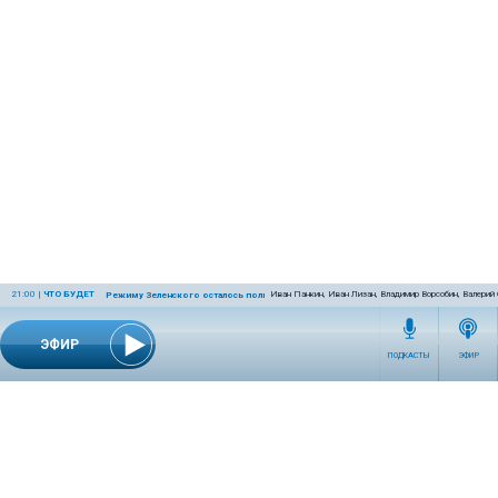
21:00
|
ЧТО БУДЕТ
Иван Панкин, Иван Лизан, Владимир Ворсобин, Валерий
Режиму Зеленского осталось полгода
ЭФИР
ПОДКАСТЫ
ЭФИР