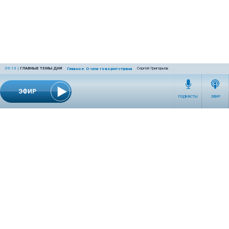
09:13
|
ГЛАВНЫЕ ТЕМЫ ДНЯ
Сергей Григорьев
Главное. О чем говорит страна
ЭФИР
ПОДКАСТЫ
ЭФИР
СЕТЕВОЕ ИЗДАНИЕ RADIOKP.RU ЗАРЕГИСТРИРОВАНО РОСКОМНАДЗОРОМ,
СВИДЕТЕЛЬСТВО ЭЛ № ФС77-76389 ОТ 26.07.2019 ГОДА.
УЧРЕДИТЕЛЬ И РЕДАКЦИЯ АО «ИЗДАТЕЛЬСКИЙ ДОМ «КОМСОМОЛЬСКАЯ
ПРАВДА». ГЕНЕРАЛЬНЫЙ ДИРЕКТОР: НОСОВА ОЛЕСЯ ВЯЧЕСЛАВОВНА.
ИЗДАТЕЛЬ: КОРШУНОВ ИЛЬЯ СЕРГЕЕВИЧ. ШEФ РЕДАКТОР: КУЗЬМИН ДМИТРИЙ
ВЛАДИМИРОВИЧ.