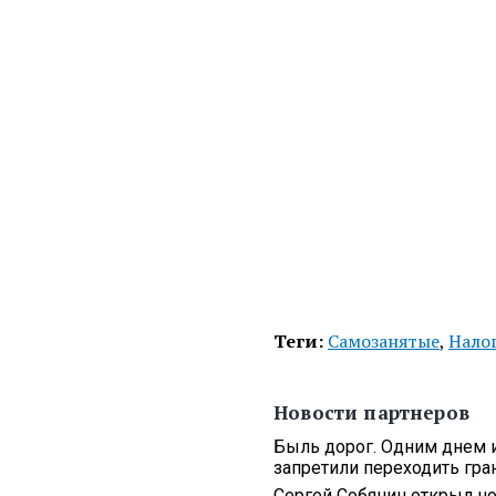
Теги:
Самозанятые
,
Нало
Новости партнеров
Быль дорог. Одним днем и
запретили переходить гра
Сергей Собянин открыл но