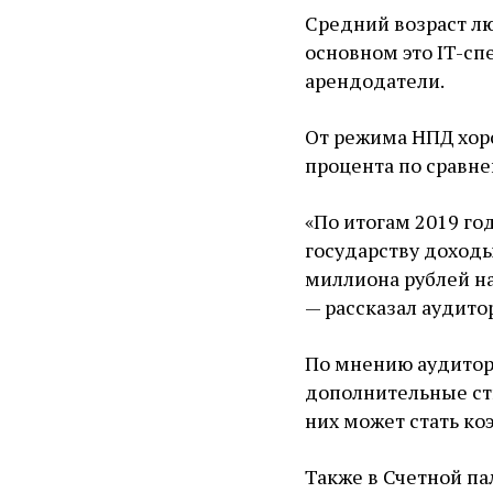
Средний возраст лю
основном это IT-сп
арендодатели.
От режима НПД хоро
процента по сравне
«По итогам 2019 го
государству доходы
миллиона рублей нал
— рассказал аудито
По мнению аудиторо
дополнительные ст
них может стать к
Также в Счетной па