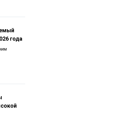
аемый
026 года
ним
ы
ысокой