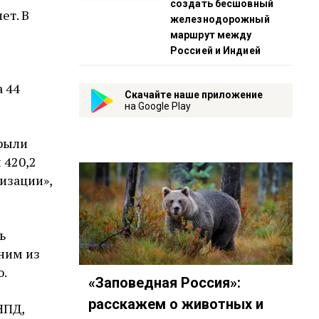
создать бесшовный
ет. В
железнодорожный
маршрут между
Россией и Индией
а 44
Скачайте наше приложение
на Google Play
крыли
 420,2
лизации»,
ь
ним из
ю.
«Заповедная Россия»:
расскажем о животных и
НПД,