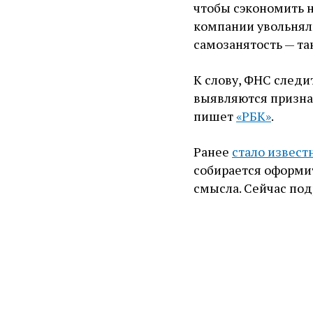
чтобы сэкономить н
компании увольняли
самозанятость — та
К слову, ФНС следи
выявляются призна
пишет
«РБК»
.
Ранее
стало извест
собирается оформит
смысла. Сейчас под