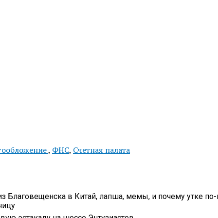
гообложение
,
ФНС
,
Счетная палата
з Благовещенска в Китай, лапша, мемы, и почему утке по
ницу
вую эстакаду на шоссе Энтузиастов