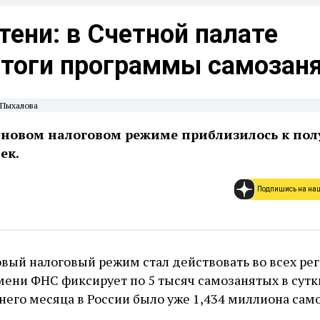
тени: в Счетной палате
итоги программы самозан
 Пыхалова
 новом налоговом режиме приблизилось к пол
ек.
Подпишись на на
овый налоговый режим стал действовать во всех ре
емени ФНС фиксирует по 5 тысяч самозанятых в сутки
него месяца в России было уже 1,434 миллиона сам