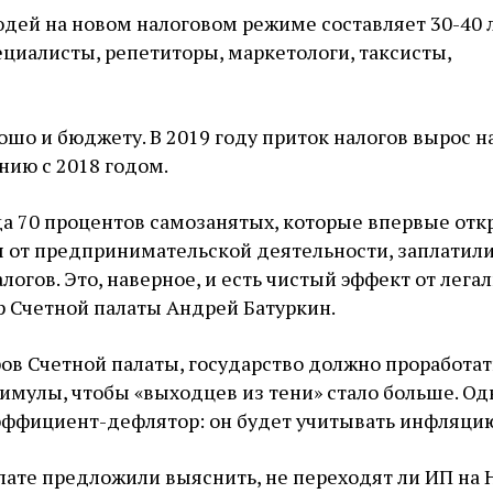
дей на новом налоговом режиме составляет 30-40 л
ециалисты, репетиторы, маркетологи, таксисты,
шо и бюджету. В 2019 году приток налогов вырос н
нию с 2018 годом.
да 70 процентов самозанятых, которые впервые от
 от предпринимательской деятельности, заплатили
огов. Это, наверное, и есть чистый эффект от лега
р Счетной палаты Андрей Батуркин.
в Счетной палаты, государство должно проработат
имулы, чтобы «выходцев из тени» стало больше. Од
оэффициент-дефлятор: он будет учитывать инфляци
лате предложили выяснить, не переходят ли ИП на 