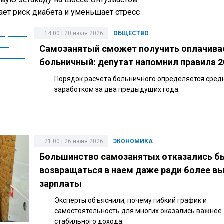
ает риск диабета и уменьшает стресс
14:00 | 20 июля 2026
ОБЩЕСТВО
Самозанятый сможет получить оплачив
больничный: депутат напомнил правила 2
Порядок расчета больничного определяется сред
заработком за два предыдущих года.
21:00 | 26 июня 2026
ЭКОНОМИКА
Большинство самозанятых отказались б
возвращаться в наем даже ради более в
зарплаты
Эксперты объяснили, почему гибкий график и
самостоятельность для многих оказались важнее
стабильного дохода.