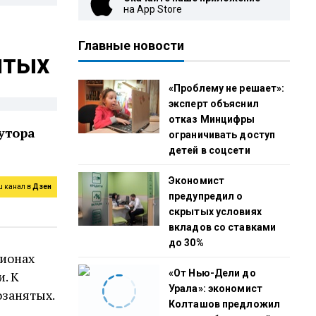
на App Store
Главные новости
ятых
«Проблему не решает»:
эксперт объяснил
отказ Минцифры
утора
ограничивать доступ
детей в соцсети
Экономист
ш канал в
Дзен
предупредил о
скрытых условиях
вкладов со ставками
до 30%
гионах
«От Нью-Дели до
. К
Урала»: экономист
озанятых.
Колташов предложил