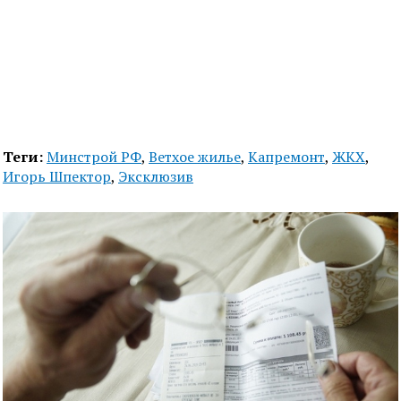
Теги:
Минстрой РФ
,
Ветхое жилье
,
Капремонт
,
ЖКХ
,
Игорь Шпектор
,
Эксклюзив