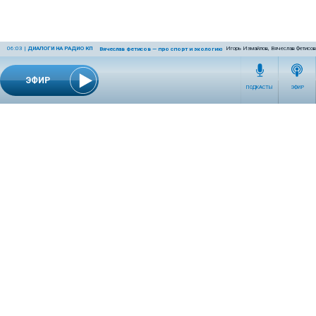
06:03
|
ДИАЛОГИ НА РАДИО КП
Игорь Измайлов, Вячеслав Фетисов
Вячеслав Фетисов — про спорт и экологию
ЭФИР
ПОДКАСТЫ
ЭФИР
СЕТЕВОЕ ИЗДАНИЕ RADIOKP.RU ЗАРЕГИСТРИРОВАНО РОСКОМНАДЗОРОМ,
СВИДЕТЕЛЬСТВО ЭЛ № ФС77-76389 ОТ 26.07.2019 ГОДА.
УЧРЕДИТЕЛЬ И РЕДАКЦИЯ АО «ИЗДАТЕЛЬСКИЙ ДОМ «КОМСОМОЛЬСКАЯ
ПРАВДА». ГЕНЕРАЛЬНЫЙ ДИРЕКТОР: НОСОВА ОЛЕСЯ ВЯЧЕСЛАВОВНА.
ИЗДАТЕЛЬ: КОРШУНОВ ИЛЬЯ СЕРГЕЕВИЧ. ШEФ РЕДАКТОР: КУЗЬМИН ДМИТРИЙ