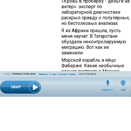
«Кровь в пробирку - деньги на
ветер»: эксперт по
лабораторной диагностике
раскрыл правду о популярных,
но бестолковых анализах
Я из Африки пришла, пусть
меня научат: В Татарстане
обуздали неконтролируемую
миграцию. Вот как ее
заменили
Морской корабль и яйцо
Фаберже: Какие необычные
здания построят в Москве
12:03
|
ГЛАВНЫЕ ТЕМЫ ДНЯ
Сергей Григорьев
Главное. О чем говорит страна
ЭФИР
ПОДКАСТЫ
ЭФИР