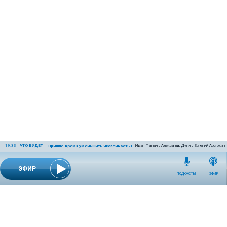
19:33
|
ЧТО БУДЕТ
Иван Панкин, Александр Дугин, Евгений Арсюхин
Пришло время уменьшить численность населения Земли
ЭФИР
ПОДКАСТЫ
ЭФИР