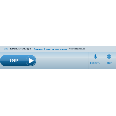
12:03
|
ГЛАВНЫЕ ТЕМЫ ДНЯ
Сергей Григорьев
Главное. О чем говорит страна
ЭФИР
ПОДКАСТЫ
ЭФИР
СЕТЕВОЕ ИЗДАНИЕ RADIOKP.RU ЗАРЕГИСТРИРОВАНО РОСКОМНАДЗОРОМ,
СВИДЕТЕЛЬСТВО ЭЛ № ФС77-76389 ОТ 26.07.2019 ГОДА.