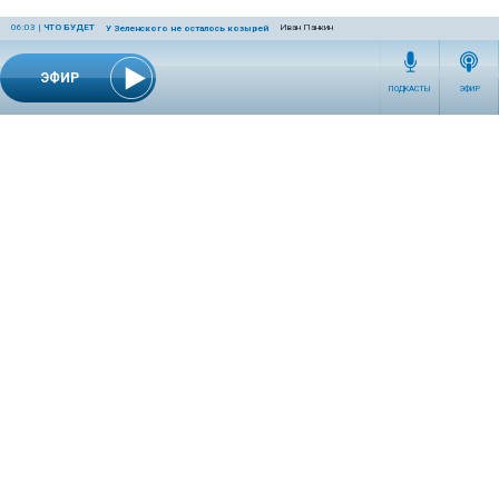
06:03
|
ЧТО БУДЕТ
Иван Панкин
У Зеленского не осталось козырей
ЭФИР
ПОДКАСТЫ
ЭФИР
СЕТЕВОЕ ИЗДАНИЕ RADIOKP.RU ЗАРЕГИСТРИРОВАНО РОСКОМНАДЗОРОМ,
СВИДЕТЕЛЬСТВО ЭЛ № ФС77-76389 ОТ 26.07.2019 ГОДА.
УЧРЕДИТЕЛЬ И РЕДАКЦИЯ АО «ИЗДАТЕЛЬСКИЙ ДОМ «КОМСОМОЛЬСКАЯ
ПРАВДА». ГЕНЕРАЛЬНЫЙ ДИРЕКТОР: НОСОВА ОЛЕСЯ ВЯЧЕСЛАВОВНА.
ИЗДАТЕЛЬ: КОРШУНОВ ИЛЬЯ СЕРГЕЕВИЧ. ШEФ РЕДАКТОР: КУЗЬМИН ДМИТРИЙ
ВЛАДИМИРОВИЧ.
RADIOKPWEB@KP.RU
ТЕЛЕФОН РЕДАКЦИИ: +7 (495) 665-75-28 127015, Г. МОСКВА,
УЛ. НОВОДМИТРОВСКАЯ, Д.5А СТР.8 , ЭТАЖ 7
ИСКЛЮЧИТЕЛЬНЫЕ ПРАВА НА МАТЕРИАЛЫ, РАЗМЕЩЁННЫЕ В СЕТЕВОМ ИЗДАНИИ
RADIOKP.RU (WWW.RADIOKP.RU), В СООТВЕТСТВИИ С ЗАКОНОДАТЕЛЬСТВОМ
РОССИЙСКОЙ ФЕДЕРАЦИИ ОБ ОХРАНЕ РЕЗУЛЬТАТОВ ИНТЕЛЛЕКТУАЛЬНОЙ
ДЕЯТЕЛЬНОСТИ ПРИНАДЛЕЖАТ АО «ИЗДАТЕЛЬСКИЙ ДОМ «КОМСОМОЛЬСКАЯ
ПРАВДА» ©, И НЕ ПОДЛЕЖАТ ИСПОЛЬЗОВАНИЮ ДРУГИМИ ЛИЦАМИ В КАКОЙ БЫ
ТО НИ БЫЛО ФОРМЕ БЕЗ ПИСЬМЕННОГО РАЗРЕШЕНИЯ ПРАВООБЛАДАТЕЛЯ.