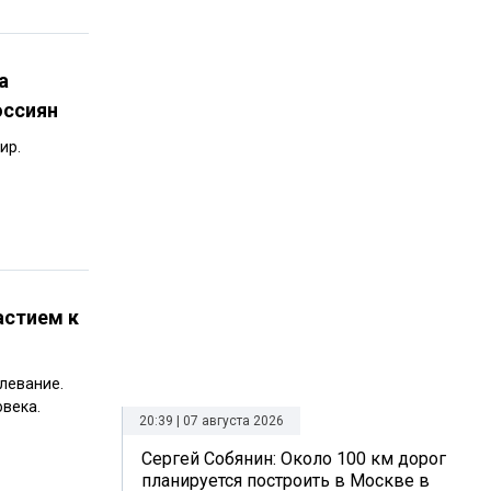
а
оссиян
ир.
астием к
левание.
века.
20:39 | 07 августа 2026
Сергей Собянин: Около 100 км дорог
планируется построить в Москве в