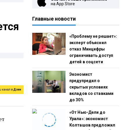
на App Store
Главные новости
ется
«Проблему не решает»:
эксперт объяснил
отказ Минцифры
ограничивать доступ
детей в соцсети
Экономист
предупредил о
скрытых условиях
ш канал в
Дзен
вкладов со ставками
до 30%
«От Нью-Дели до
ет
Урала»: экономист
Колташов предложил