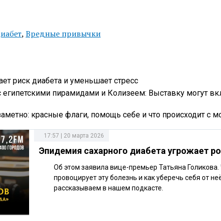
иабет
,
Вредные привычки
ает риск диабета и уменьшает стресс
с египетскими пирамидами и Колизеем: Выставку могут вк
аметно: красные флаги, помощь себе и что происходит с м
17:57 | 20 марта 2026
Эпидемия сахарного диабета угрожает р
Об этом заявила вице-премьер Татьяна Голикова.
провоцирует эту болезнь и как уберечь себя от не
рассказываем в нашем подкасте.