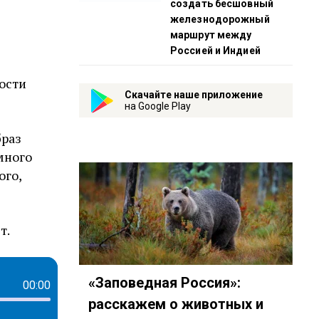
создать бесшовный
железнодорожный
маршрут между
Россией и Индией
ности
Скачайте наше приложение
на Google Play
браз
много
ого,
т.
«Заповедная Россия»:
00:00
расскажем о животных и