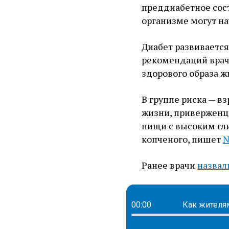
преддиабетное состо
организме могут на
Диабет развивается
рекомендаций врача
здорового образа жи
В группе риска — в
жизни, приверженц
пищи с высоким гл
копченого, пишет
N
Ранее врачи
назвал
00:00
Как жителя