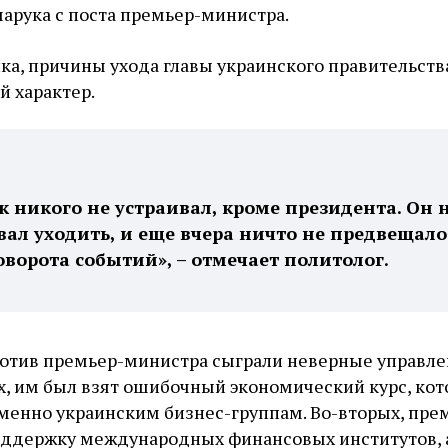
арука с поста премьер-министра.
а, причины ухода главы украинского правительств
й характер.
к никого не устраивал, кроме президента. Он 
ал уходить, и еще вчера ничто не предвещало
оворота событий», – отмечает политолог.
против премьер-министра сыграли неверные управл
х, им был взят ошибочный экономический курс, кот
именно украинским бизнес-группам. Во-вторых, пре
оддержку международных финансовых институтов, а