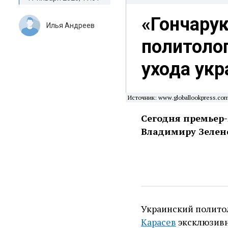
«Гончарук
Илья Андреев
политолог
ухода ук
Источник: www.globallookpress.co
Сегодня премьер-
Владимиру Зеленс
Украинский политол
Карасев
эксклюзивн