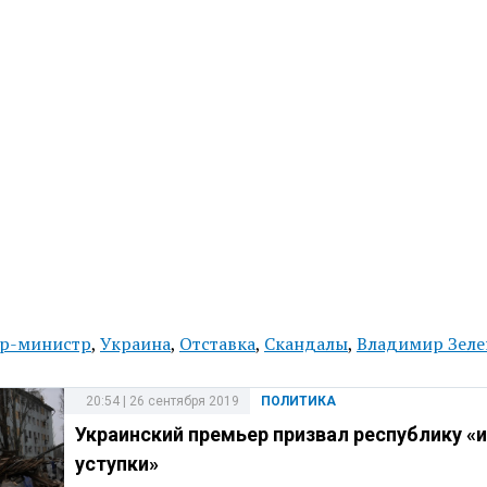
р-министр
,
Украина
,
Отставка
,
Скандалы
,
Владимир Зеле
20:54 | 26 сентября 2019
ПОЛИТИКА
Украинский премьер призвал республику «и
уступки»