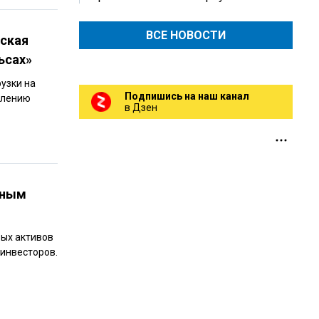
ВСЕ НОВОСТИ
йская
ьсах»
узки на
Подпишись на наш канал
плению
в Дзен
сным
вых активов
инвесторов.