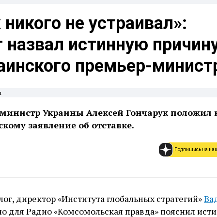
 никого не устраивал»:
 назвал истинную причин
раинского премьер-минист
m
министр Украины Алексей Гончарук положил н
кому заявление об отставке.
Подпишись на на
ог, директор «Института глобальных стратегий»
Ва
о для Радио «Комсомольская правда» пояснил ист