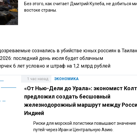
Без этого, как считает Дмитрий Кулеба, не добиться м
востоке страны.
одозреваемые сознались в убийстве юных россиян в Таила
 2026: последний день июля будет облачным
рчек 6 лет условно и штраф на 1,2 млрд рублей
1 час назад
ЭКОНОМИКА
«От Нью-Дели до Урала»: экономист Кол
предложил создать бесшовный
железнодорожный маршрут между Росси
Индией
Риски для морской логистики повышают значение
путей через Иран и Центральную Азию.