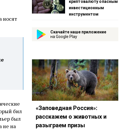
криптовалюту опасным
инвестиционным
инструментом
а носят
Скачайте наше приложение
на Google Play
не
енческие
«Заповедная Россия»:
орый бил
расскажем о животных и
мьер был
разыграем призы
 не на