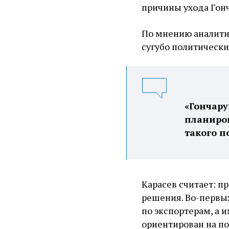
причины ухода Гонч
По мнению аналитик
сугубо политически
«Гончару
планиров
такого п
Карасев считает: 
решения. Во-первы
по экспортерам, а 
ориентирован на п