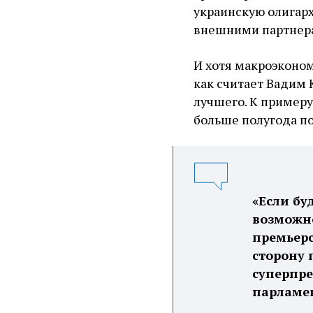
украинскую олигарх
внешними партнер
И хотя макроэконом
как считает Вадим 
лучшего. К пример
больше полугода п
«Если бу
возможно
премьерс
сторону 
суперпре
парламен