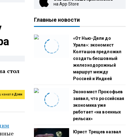
на App Store
Главные новости
у
ра
«От Нью-Дели до
Урала»: экономист
Колташов предложил
создать бесшовный
железнодорожный
а стол
маршрут между
Россией и Индией
Экономист Прокофьев
ш канал в
Дзен
заявил, что российская
экономика уже
работает «на военных
рельсах»
дим
Юрист Трещев назвал
инные