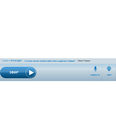
04:03
|
ЧТО БУДЕТ
Иван Панкин
Готовы ли вы уехать работать в другую страну?
ЭФИР
ПОДКАСТЫ
ЭФИР