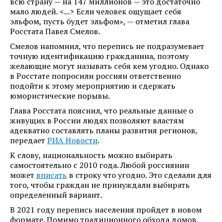
всю страну — на 147 миллионов — это достаточно
мало людей. <...> Если человек ощущает себя
эльфом, пусть будет эльфом», — отметил глава
Росстата Павел Смелов.
Смелов напомнил, что перепись не подразумевает
точную идентификацию гражданина, поэтому
желающие могут называть себя кем угодно. Однако
в Росстате попросили россиян ответственно
подойти к этому мероприятию и сдержать
юмористические порывы.
Глава Росстата пояснил, что реальные данные о
живущих в России людях позволяют властям
адекватно составлять планы развития регионов,
передает
РИА Новости
.
К слову, национальность можно выбирать
самостоятельно с 2010 года. Любой россиянин
может
вписать
в строку что угодно. Это сделали для
того, чтобы граждан не принуждали выбирать
определенный вариант.
В 2021 году перепись населения пройдет в новом
формате. Помимо традиционного обхода домов,