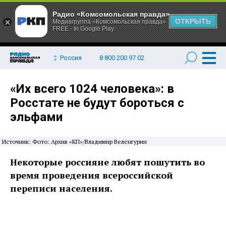
Радио «Комсомольская правда»
ОТКРЫТЬ
Медиагруппа «Комсомольская правда»
FREE - In Google Play
Россия
8 800 200 97 02
«Их всего 1024 человека»: в
Росстате не будут бороться с
эльфами
Источник: Фото: Архив «КП»/Владимир Веленгурин
Некоторые россияне любят пошутить во
время проведения всероссийской
переписи населения.