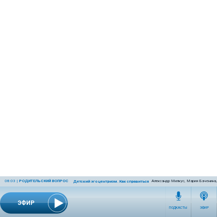
08:03
|
РОДИТЕЛЬСКИЙ ВОПРОС
Александр Милкус, Мария Баченина,
Детский эгоцентризм. Как справиться с ним родителям?
ЭФИР
ПОДКАСТЫ
ЭФИР