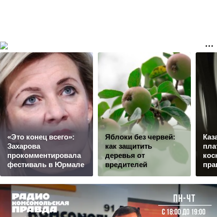
«Это конец всего»:
Яблоки без червей:
Каз
Захарова
как защитить
пла
прокомментировала
деревья от
кос
фестиваль в Юрмале
вредителей
пра