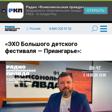
Радио «Комсомольская правда»
ОТКРЫТЬ
Медиагруппа «Комсомольская правда»
FREE - In Google Play
Россия
8 800 200 97 02
«ЭХО Большого детского
фестиваля — Приангарье»: